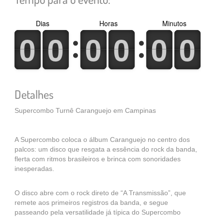
Dias
Horas
Minutos
0
1
0
1
0
1
0
1
0
1
0
1
0
1
0
1
0
1
0
1
0
1
0
1
Detalhes
Supercombo Turnê Caranguejo em Campinas
A Supercombo coloca o álbum Caranguejo no centro dos
palcos: um disco que resgata a essência do rock da banda,
flerta com ritmos brasileiros e brinca com sonoridades
inesperadas.
O disco abre com o rock direto de “A Transmissão”, que
remete aos primeiros registros da banda, e segue
passeando pela versatilidade já típica do Supercombo