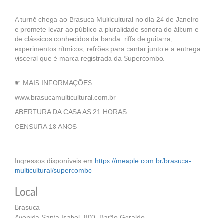
A turnê chega ao Brasuca Multicultural no dia 24 de Janeiro
e promete levar ao público a pluralidade sonora do álbum e
de clássicos conhecidos da banda: riffs de guitarra,
experimentos rítmicos, refrões para cantar junto e a entrega
visceral que é marca registrada da Supercombo.
☛ MAIS INFORMAÇÕES
www.brasucamulticultural.com.br
ABERTURA DA CASA AS 21 HORAS
CENSURA 18 ANOS
Ingressos disponíveis em
https://meaple.com.br/brasuca-
multicultural/supercombo
Local
Brasuca
Avenida Santa Isabel, 800, Barão Geraldo