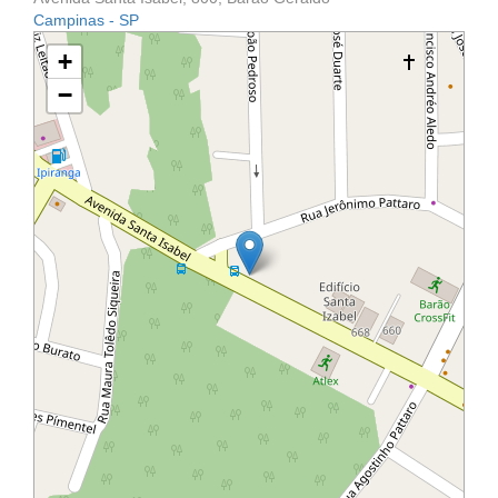
Campinas - SP
+
−