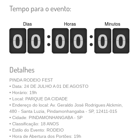
Tempo para o evento:
Dias
Horas
Minutos
0
1
0
1
0
1
0
1
0
1
0
1
0
1
0
1
0
1
0
1
0
1
0
1
Detalhes
PINDA RODEIO FEST
•⁠ ⁠Data: 24 DE JULHO A 01 DE AGOSTO
•⁠ ⁠Horário: 19h
•⁠ ⁠Local: PARQUE DA CIDADE
•⁠ ⁠Endereço do local: Av. Geraldo José Rodrigues Alckmin,
480 - Santa Luzia, Pindamonhangaba - SP, 12411-015
•⁠ ⁠Cidade: PINDAMONHANGABA - SP
•⁠ ⁠Classificação: 18 ANOS
•⁠ ⁠Estilo do Evento: RODEIO
•⁠ ⁠Hora de Abertura dos Portões: 19h