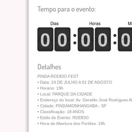
Tempo para o evento:
Dias
Horas
Mi
0
1
0
1
0
1
0
1
0
1
0
1
0
1
0
1
0
1
0
1
Detalhes
PINDA RODEIO FEST
•⁠ ⁠Data: 24 DE JULHO A 01 DE AGOSTO
•⁠ ⁠Horário: 19h
•⁠ ⁠Local: PARQUE DA CIDADE
•⁠ ⁠Endereço do local: Av. Geraldo José Rodrigues
•⁠ ⁠Cidade: PINDAMONHANGABA - SP
•⁠ ⁠Classificação: 18 ANOS
•⁠ ⁠Estilo do Evento: RODEIO
•⁠ ⁠Hora de Abertura dos Portões: 19h