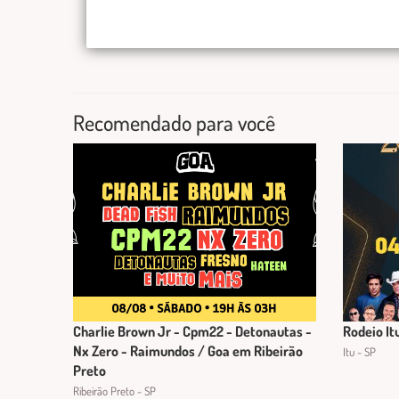
Recomendado para você
Charlie Brown Jr - Cpm22 - Detonautas -
Rodeio It
Nx Zero - Raimundos / Goa em Ribeirão
Itu - SP
Preto
Ribeirão Preto - SP