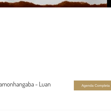
damonhangaba - Luan
Agenda Completa