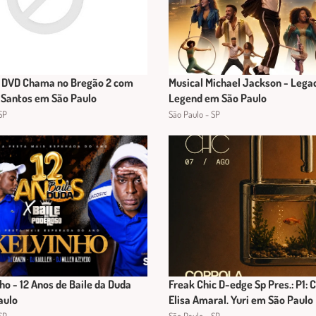
 DVD Chama no Bregão 2 com
Musical Michael Jackson - Lega
 Santos em São Paulo
Legend em São Paulo
SP
São Paulo - SP
ho - 12 Anos de Baile da Duda
Freak Chic D-edge Sp Pres.: P1: 
aulo
Elisa Amaral. Yuri em São Paulo
SP
São Paulo - SP