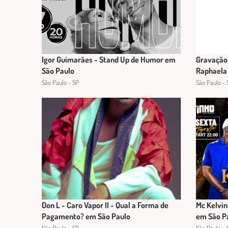
Igor Guimarães - Stand Up de Humor em
Gravação
São Paulo
Raphaela
São Paulo - SP
São Paulo - 
Don L - Caro Vapor II - Qual a Forma de
Mc Kelvin
Pagamento? em São Paulo
em São P
São Paulo - SP
São Paulo - 