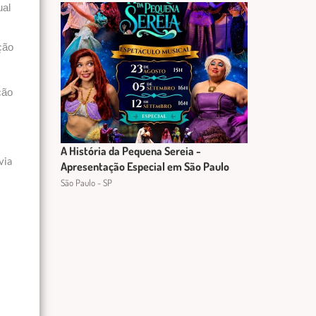
ual
ção
ção
A História da Pequena Sereia -
via
Apresentação Especial em São Paulo
São Paulo - SP