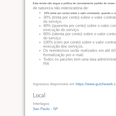
Esta venda não segue a política de cancelamento padrão de nosso s
de natureza não indenizatória de:
20% (vinte por cento) sobre o valor contratado; quando o c
30% (trinta por cento) sobre o valor contr
do serviço;
40% (quarenta por cento) sobre o valor co
execução do serviço.
80% (oitenta por cento) sobre o valor con
do serviço
100% (cem por cento) sobre o valor contr
execução dos serviços.
Os reembolsos serão realizados em até 60 d
formalização por e-mail.
Todos os pacotes tem uma taxa administrati
PIX
Ingressos disponíveis em
https://www.guicheweb.
Local
Interlagos
Sao Paulo - SP