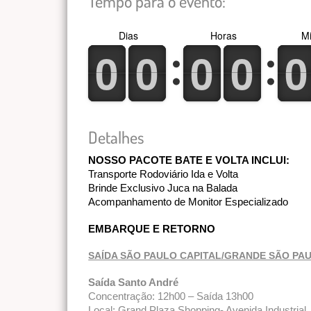
Tempo para o evento:
Dias
Horas
Mi
0
1
0
1
0
1
0
1
0
1
0
1
0
1
0
1
0
1
0
1
Detalhes
NOSSO PACOTE BATE E VOLTA INCLUI:
Transporte Rodoviário Ida e Volta
Brinde Exclusivo Juca na Balada  
Acompanhamento de Monitor Especializado
EMBARQUE E RETORNO
SAÍDA SÃO PAULO CAPITAL/GRANDE SÃO PA
Saída Santo André
Concentração: 12h00 – Saída 13h00
Local: Grand Plaza Shopping- Avenida Industrial,