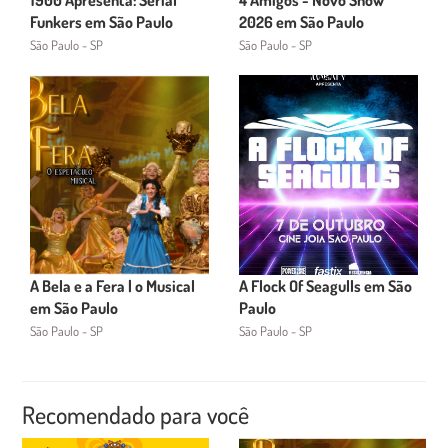
1900 Apresenta: Serial
4 Amigos - Novo Show
Funkers em São Paulo
2026 em São Paulo
São Paulo - SP
São Paulo - SP
A Bela e a Fera | o Musical
A Flock Of Seagulls em São
em São Paulo
Paulo
São Paulo - SP
São Paulo - SP
Recomendado para você