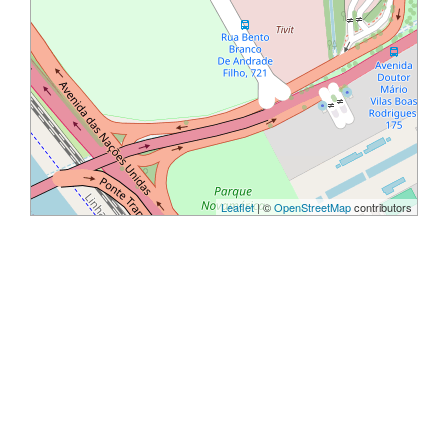
Leaflet
| ©
OpenStreetMap
contributors