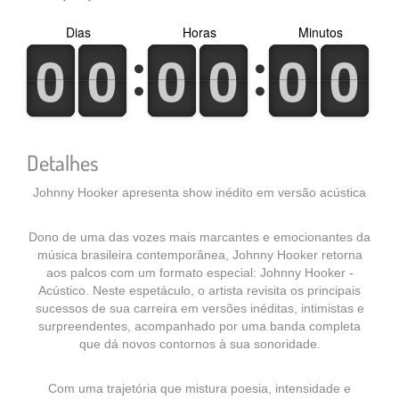
Dias
Horas
Minutos
0
1
0
1
0
1
0
1
0
1
0
1
0
1
0
1
0
1
0
1
0
1
0
1
Detalhes
Johnny Hooker apresenta show inédito em versão acústica
Dono de uma das vozes mais marcantes e emocionantes da
música brasileira contemporânea, Johnny Hooker retorna
aos palcos com um formato especial: Johnny Hooker -
Acústico. Neste espetáculo, o artista revisita os principais
sucessos de sua carreira em versões inéditas, intimistas e
surpreendentes, acompanhado por uma banda completa
que dá novos contornos à sua sonoridade.
Com uma trajetória que mistura poesia, intensidade e