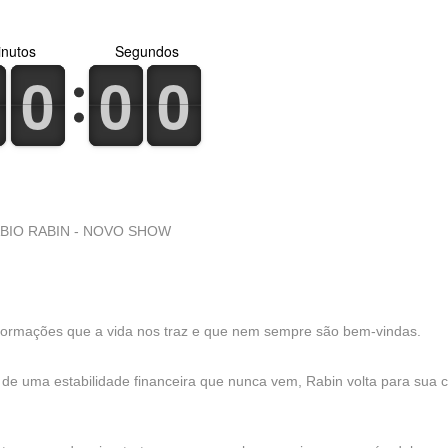
nutos
Segundos
0
1
0
1
0
1
0
1
0
1
0
1
BIO RABIN - NOVO SHOW
sformações que a vida nos traz e que nem sempre são bem-vindas.
 de uma estabilidade financeira que nunca vem, Rabin volta para sua 