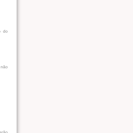
o do
s não
erão