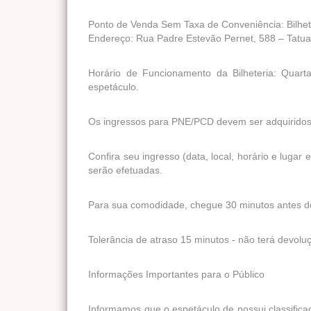
Ponto de Venda Sem Taxa de Conveniência: Bilhet
Endereço: Rua Padre Estevão Pernet, 588 – Tatu
Horário de Funcionamento da Bilheteria: Quar
espetáculo.
Os ingressos para PNE/PCD devem ser adquiridos 
Confira seu ingresso (data, local, horário e lugar
serão efetuadas.
Para sua comodidade, chegue 30 minutos antes d
Tolerância de atraso 15 minutos - não terá devol
Informações Importantes para o Público
Informamos que o espetáculo de possui classific