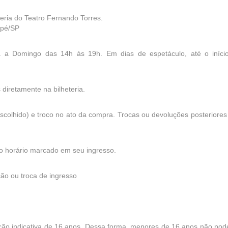
eria do Teatro Fernando Torres.
apé/SP
ta a Domingo das 14h às 19h. Em dias de espetáculo, até o iníci
diretamente na bilheteria.
 escolhido) e troco no ato da compra. Trocas ou devoluções posteriore
o horário marcado em seu ingresso.
ução ou troca de ingresso
ação indicativa de 16 anos. Dessa forma, menores de 16 anos não pod