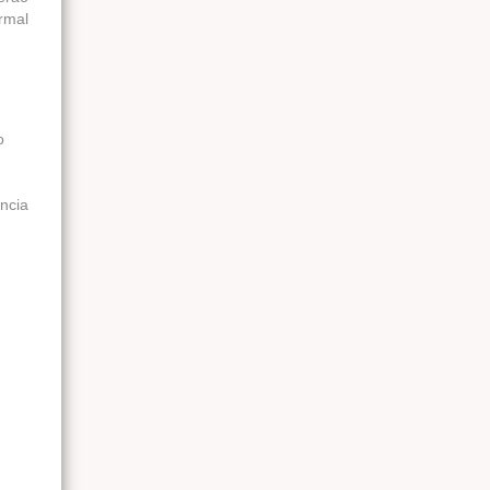
rmal
o
ncia