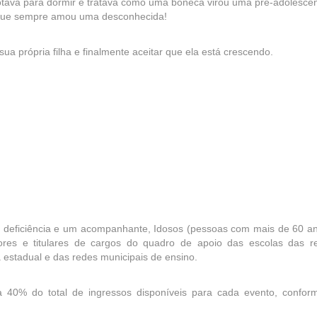
otava para dormir e tratava como uma boneca virou uma pré-adolescen
 que sempre amou uma desconhecida!
ua própria filha e finalmente aceitar que ela está crescendo.
deficiência e um acompanhante, Idosos (pessoas com mais de 60 an
sores e titulares de cargos do quadro de apoio das escolas das r
a estadual e das redes municipais de ensino.
 40% do total de ingressos disponíveis para cada evento, confor