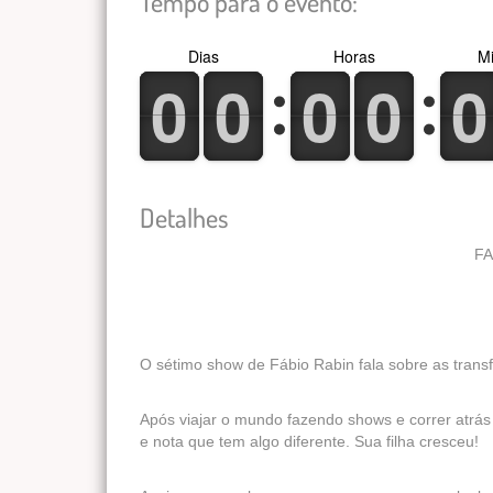
Tempo para o evento:
Dias
Horas
Mi
0
1
0
1
0
1
0
1
0
1
0
1
0
1
0
1
0
1
0
1
Detalhes
FA
O sétimo show de Fábio Rabin fala sobre as tran
Após viajar o mundo fazendo shows e correr atrás
e nota que tem algo diferente. Sua filha cresceu!