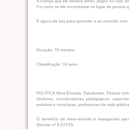
A criança que ele sempre amou, pegou no colo, b
Foi como se ele encontrasse no lugar da pessoa
E agora ele luta para aprender a se conectar com s
Duração: 70 minutos
Classificação: 16 anos
POLITICA Meia Entrada: Estudantes, Pessoa com 
diretores, coordenadores pedagógicos, supervi
estadual e municipais, professores da rede públic
O benefício de meia-entrada é assegurado para
Decreto nº 8.537/15.