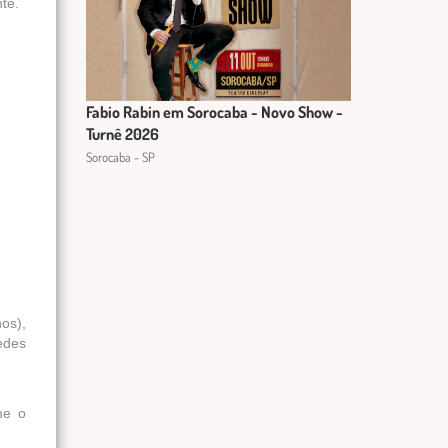
te.
Fabio Rabin em Sorocaba - Novo Show -
Turnê 2026
Sorocaba - SP
os),
edes
me o