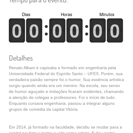
Dias
Horas
Minutos
0
1
0
1
0
1
0
1
0
1
0
1
0
1
0
1
0
1
0
1
0
1
0
1
Detalhes
Renato Albani é capixaba e formado em engenharia pela
Universidade Federal do Espírito Santo – UFES. Porém, sua
verdadeira paixão sempre foi o humor. Sua essência artística
surgiu quando ainda era um menino. Na escola, seu senso
de humor aguçado e imitações ficaram evidentes, chamando
a atenção de colegas e professores. Foi o início de tudo.
Enquanto cursava engenharia, passou a integrar alguns
grupos de comédia da capital Vitória.
Em 2014, já formado na faculdade, decidiu se mudar para a