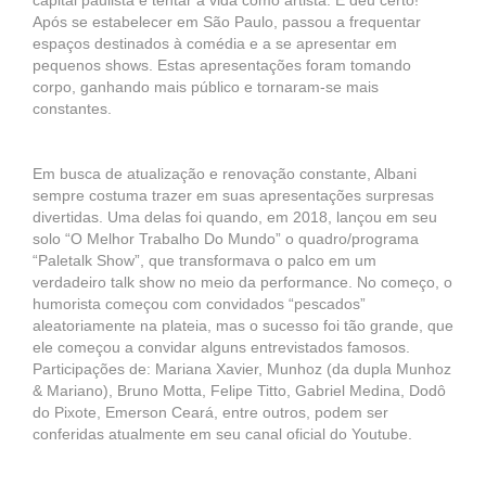
capital paulista e tentar a vida como artista. E deu certo!
Após se estabelecer em São Paulo, passou a frequentar
espaços destinados à comédia e a se apresentar em
pequenos shows. Estas apresentações foram tomando
corpo, ganhando mais público e tornaram-se mais
constantes.
Em busca de atualização e renovação constante, Albani
sempre costuma trazer em suas apresentações surpresas
divertidas. Uma delas foi quando, em 2018, lançou em seu
solo “O Melhor Trabalho Do Mundo” o quadro/programa
“Paletalk Show”, que transformava o palco em um
verdadeiro talk show no meio da performance. No começo, o
humorista começou com convidados “pescados”
aleatoriamente na plateia, mas o sucesso foi tão grande, que
ele começou a convidar alguns entrevistados famosos.
Participações de: Mariana Xavier, Munhoz (da dupla Munhoz
& Mariano), Bruno Motta, Felipe Titto, Gabriel Medina, Dodô
do Pixote, Emerson Ceará, entre outros, podem ser
conferidas atualmente em seu canal oficial do Youtube.