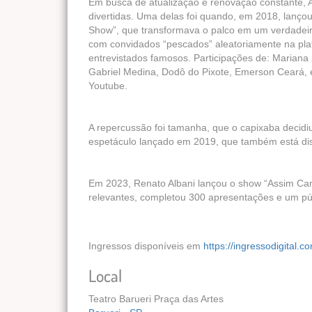
Em busca de atualização e renovação constante
divertidas. Uma delas foi quando, em 2018, lanç
Show”, que transformava o palco em um verdadeir
com convidados “pescados” aleatoriamente na plate
entrevistados famosos. Participações de: Marian
Gabriel Medina, Dodô do Pixote, Emerson Ceará, 
Youtube.
A repercussão foi tamanha, que o capixaba decid
espetáculo lançado em 2019, que também está d
Em 2023, Renato Albani lançou o show “Assim C
relevantes, completou 300 apresentações e um pú
Ingressos disponíveis em
https://ingressodigita
Local
Teatro Barueri Praça das Artes