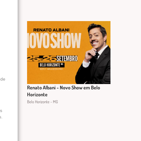
 de
Renato Albani - Novo Show em Belo
Horizonte
Belo Horizonte - MG
́s
s.