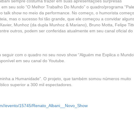
, Albani sempre costuma trazer em suas apresentações surpresas
ou em seu solo “O Melhor Trabalho Do Mundo” o quadro/programa “Pale
o talk show no meio da performance. No começo, o humorista começ
ia, mas o sucesso foi tão grande, que ele começou a convidar algun
a Xavier, Munhoz (da dupla Munhoz & Mariano), Bruno Motta, Felipe Titt
entre outros, podem ser conferidas atualmente em seu canal oficial do
iu seguir com o quadro no seu novo show “Alguém me Explica o Mundo
isponível em seu canal do Youtube.
aminha a Humanidade”. O projeto, que também somou números muito
blico superior a 300 mil espectadores.
l.com//evento/15745/Renato_Albani__Novo_Show