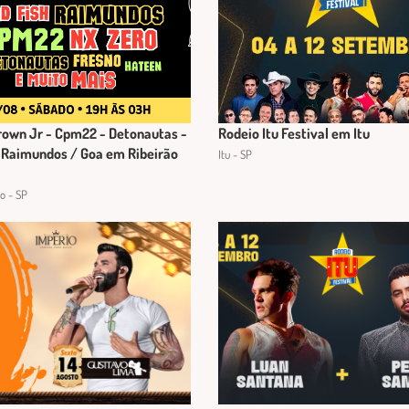
rown Jr - Cpm22 - Detonautas -
Rodeio Itu Festival em Itu
 Raimundos / Goa em Ribeirão
Itu - SP
to - SP