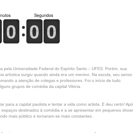
nutos
Segundos
0
1
0
1
0
1
0
1
0
1
0
1
a pela Universidade Federal do Espírito Santo – UFES. Porém, sua
cia artística surgiu quando ainda era um menino. Na escola, seu senso
mando a atenção de colegas e professores. Foi o início de tudo.
uns grupos de comédia da capital Vitória.
 para a capital paulista e tentar a vida como artista. E deu certo! Apo
r espaços destinados à comédia e a se apresentar em pequenos show
ndo mais público e tornaram-se mais constantes.