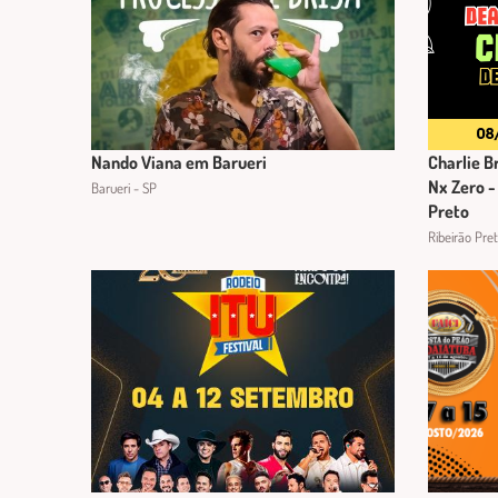
Nando Viana em Barueri
Charlie B
Nx Zero -
Barueri - SP
Preto
Ribeirão Pre