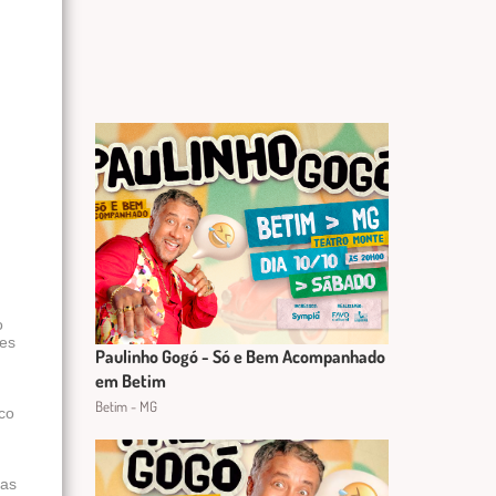
o
ões
Paulinho Gogó - Só e Bem Acompanhado
em Betim
Betim - MG
co
das