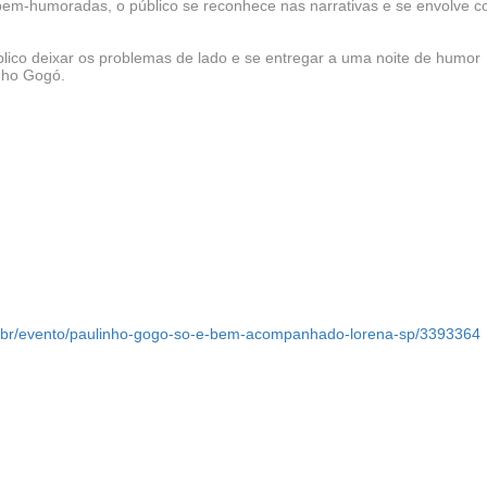
bem-humoradas, o público se reconhece nas narrativas e se envolve 
ico deixar os problemas de lado e se entregar a uma noite de humor
inho Gogó.
.br/evento/paulinho-gogo-so-e-bem-acompanhado-lorena-sp/3393364