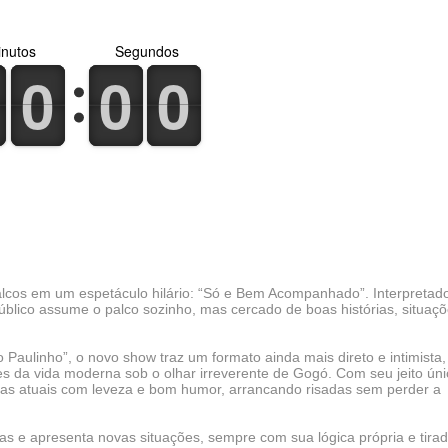
nutos
Segundos
0
1
0
1
0
1
0
1
0
1
0
1
lcos em um espetáculo hilário: “Só e Bem Acompanhado”. Interpretad
úblico assume o palco sozinho, mas cercado de boas histórias, situaç
Paulinho”, o novo show traz um formato ainda mais direto e intimista,
s da vida moderna sob o olhar irreverente de Gogó. Com seu jeito úni
emas atuais com leveza e bom humor, arrancando risadas sem perder a
rias e apresenta novas situações, sempre com sua lógica própria e tira