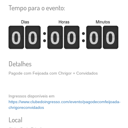
Tempo para o evento:
Dias
Horas
Minutos
0
1
0
1
0
1
0
1
0
1
0
1
0
1
0
1
0
1
0
1
0
1
0
1
Detalhes
Pagode com Feijoada com Chrigor + Convidados
Ingressos disponíveis em
https://www.clubedoingresso.com/evento/pagodecomfeijoada-
chrigoreconvidados
Local