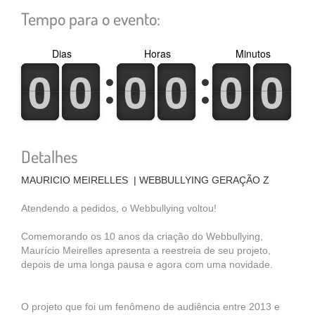
Tempo para o evento:
Dias
Horas
Minutos
0
1
0
1
0
1
0
1
0
1
0
1
0
1
0
1
0
1
0
1
0
1
0
1
Detalhes
MAURICIO MEIRELLES | WEBBULLYING GERAÇÃO Z
Atendendo a pedidos, o Webbullying voltou!
Comemorando os 10 anos da criação do Webbullying,
Maurício Meirelles apresenta a reestreia de seu projeto,
depois de uma longa pausa e agora com uma novidade.
O projeto que foi um fenômeno de audiência entre 2013 e