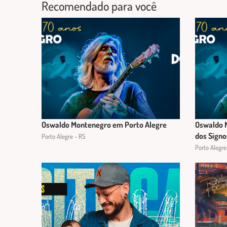
Recomendado para você
Oswaldo Montenegro em Porto Alegre
Oswaldo 
dos Signo
Porto Alegre - RS
Porto Alegre