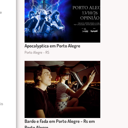
ue
Apocalyptica em Porto Alegre
Porto Alegre - RS
is
Bardo e Fada em Porto Alegre - Rs em
Porto Alegre