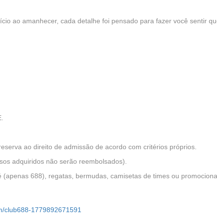
ício ao amanhecer, cada detalhe foi pensado para fazer você sentir q
E.
eserva ao direito de admissão de acordo com critérios próprios.
ssos adquiridos não serão reembolsados).
né (apenas 688), regatas, bermudas, camisetas de times ou promociona
om/club688-1779892671591