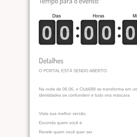
Tempo para o evento:
Dias
Horas
Mi
0
1
0
1
0
1
0
1
0
1
0
1
0
1
0
1
0
1
0
1
Detalhes
O PORTAL ESTÁ SENDO ABERTO.
Na noite de 06.06, o Club688 se transforma em u
identidades se confundem e tudo vira máscara
Vista sua melhor versão.
Esconda quem você é.
Revele quem você quer ser.