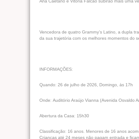
Ana Caetano e Vitória Falcão subirão mais uma vez
Vencedora de quatro Grammy’s Latino, a dupla trar
da sua trajetória com os melhores momentos do se
INFORMAÇÕES:
Quando: 26 de julho de 2026, Domingo, às 17h
Onde: Auditório Araújo Vianna (Avenida Osvaldo A
Abertura da Casa: 15h30
Classificação: 16 anos. Menores de 16 anos acom
Crianças até 24 meses não pagam entrada e ficam 