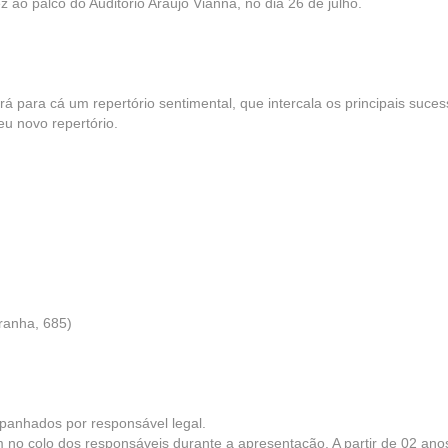
 ao palco do Auditório Araújo Vianna, no dia 26 de julho.
á para cá um repertório sentimental, que intercala os principais suce
u novo repertório.
ranha, 685)
panhados por responsável legal.
no colo dos responsáveis durante a apresentação. A partir de 02 ano