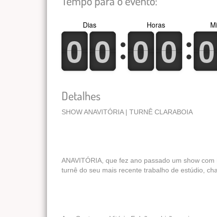
Tempo para o evento:
Dias
Horas
Mi
0
1
0
1
0
1
0
1
0
1
0
1
0
1
0
1
0
1
0
1
Detalhes
SHOW ANAVITÓRIA | TURNÊ CLARABOIA
ANAVITÓRIA, que fez ano passado um show com ing
turnê do seu mais recente trabalho de estúdio, ch