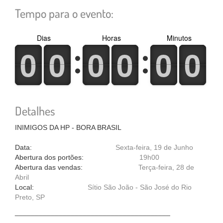
Tempo para o evento:
Dias
Horas
Minutos
0
1
0
1
0
1
0
1
0
1
0
1
0
1
0
1
0
1
0
1
0
1
0
1
Detalhes
INIMIGOS DA HP - BORA BRASIL
Data:
Sexta-feira, 19 de Junho
Abertura dos portões:
19h00
Abertura das vendas:
Terça
-feira, 28 de
Abril
Local:
Sítio São João - São José do Rio
Preto, SP
_______________________________________