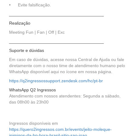
• Evite falsificação.
_______________________________________
Realização
Meeting Fun | Fan | Off | Exc
_______________________________________
Suporte e dúvidas
Em caso de dúvidas, acesse nossa Central de Ajuda ou fale
diretamente com o nosso time de atendimento humano pelo
WhatsApp disponível aqui no ícone em nossa página.
https://q2ingressossupport.zendesk.com/hc/pt-br
WhatsApp Q2 Ingressos
Atendimento com nossos atendentes: Segunda a sábado,
das 08h00 às 23h00
Ingressos disponíveis em
https://quero2ingressos.com.br/events/jeito-moleque-
inimigos-da-hp-bora-brasil-sitio-sao-joao