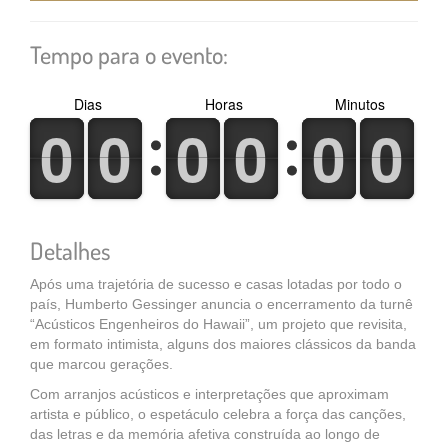
Tempo para o evento:
Dias
Horas
Minutos
0
1
0
1
0
1
0
1
0
1
0
1
0
1
0
1
0
1
0
1
0
1
0
1
Detalhes
Após uma trajetória de sucesso e casas lotadas por todo o
país, Humberto Gessinger anuncia o encerramento da turnê
“Acústicos Engenheiros do Hawaii”, um projeto que revisita,
em formato intimista, alguns dos maiores clássicos da banda
que marcou gerações.
Com arranjos acústicos e interpretações que aproximam
artista e público, o espetáculo celebra a força das canções,
das letras e da memória afetiva construída ao longo de