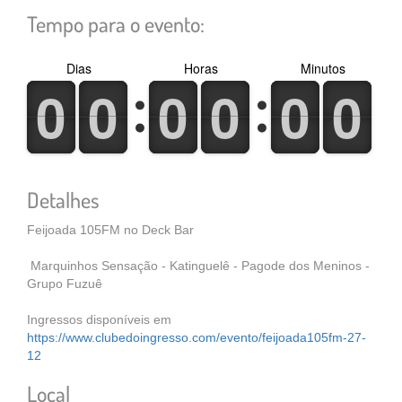
Tempo para o evento:
Dias
Horas
Minutos
0
1
0
1
0
1
0
1
0
1
0
1
0
1
0
1
0
1
0
1
0
1
0
1
Detalhes
Feijoada 105FM no Deck Bar
Marquinhos Sensação - Katinguelê - Pagode dos Meninos -
Grupo Fuzuê
Ingressos disponíveis em
https://www.clubedoingresso.com/evento/feijoada105fm-27-
12
Local