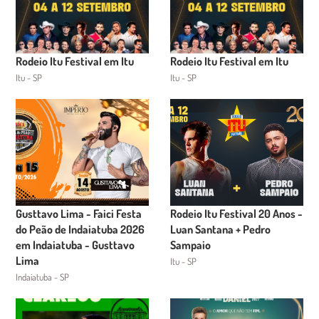
Rodeio Itu Festival em Itu
Rodeio Itu Festival em Itu
Itu - SP
Itu - SP
Gusttavo Lima - Faici Festa
Rodeio Itu Festival 20 Anos -
do Peão de Indaiatuba 2026
Luan Santana + Pedro
em Indaiatuba - Gusttavo
Sampaio
Lima
Itu - SP
Indaiatuba - SP