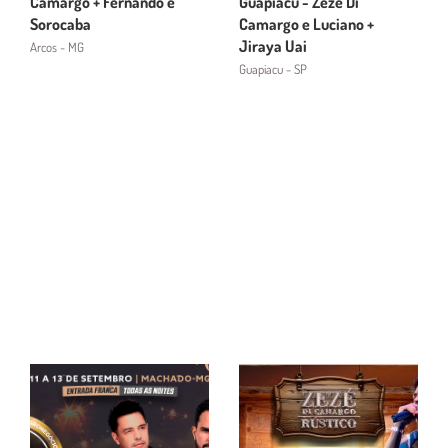
Camargo + Fernando e
Guapiacu - Zezé Di
Sorocaba
Camargo e Luciano +
Jiraya Uai
Arcos - MG
Guapiacu - SP