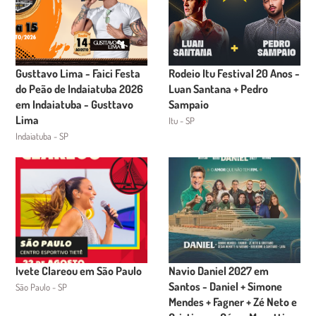
Gusttavo Lima - Faici Festa
Rodeio Itu Festival 20 Anos -
do Peão de Indaiatuba 2026
Luan Santana + Pedro
em Indaiatuba - Gusttavo
Sampaio
Lima
Itu - SP
Indaiatuba - SP
Ivete Clareou em São Paulo
Navio Daniel 2027 em
Santos - Daniel + Simone
São Paulo - SP
Mendes + Fagner + Zé Neto e