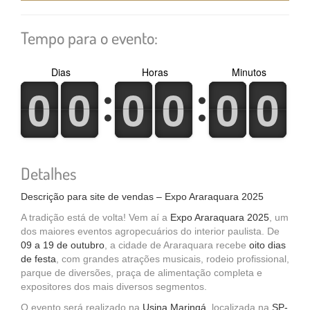
Tempo para o evento:
Dias
Horas
Minutos
0
1
0
1
0
1
0
1
0
1
0
1
0
1
0
1
0
1
0
1
0
1
0
1
Detalhes
Descrição para site de vendas – Expo Araraquara 2025
A tradição está de volta! Vem aí a
Expo Araraquara 2025
, um
dos maiores eventos agropecuários do interior paulista. De
09 a 19 de outubro
, a cidade de Araraquara recebe
oito dias
de festa
, com grandes atrações musicais, rodeio profissional,
parque de diversões, praça de alimentação completa e
expositores dos mais diversos segmentos.
O evento será realizado na
Usina Maringá
, localizada na
SP-