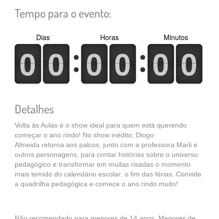
Tempo para o evento:
Dias
Horas
Minutos
0
1
0
1
0
1
0
1
0
1
0
1
0
1
0
1
0
1
0
1
0
1
0
1
Detalhes
Volta às Aulas é o show ideal para quem está querendo
começar o ano rindo! No show inédito, Diogo
Almeida retorna aos palcos, junto com a professora Marli e
outros personagens, para contar histórias sobre o universo
pedagógico e transformar em muitas risadas o momento
mais temido do calendário escolar: o fim das férias. Convide
a quadrilha pedagógica e comece o ano rindo muito!
Não recomendado para menores de 14 anos. Menores de