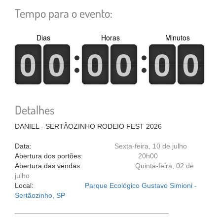
Tempo para o evento:
Dias
Horas
Minutos
0
1
0
1
0
1
0
1
0
1
0
1
0
1
0
1
0
1
0
1
0
1
0
1
Detalhes
DANIEL - SERTÃOZINHO RODEIO FEST 2026
Data:
Sexta-feira, 10 de julho
Abertura dos portões:
20h00
Abertura das vendas:
Quinta-feira, 02 de
julho
Local:
Parque Ecológico Gustavo Simioni -
Sertãozinho, SP
_______________________________________