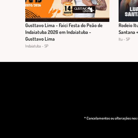
Gusttavo Lima - Faici Festa do Peão de
Rodeio It
Indaiatuba 2026 em Indaiatuba -
Santana 
Gusttavo Lima
Itu - SP
Indaiatuba - SP
* Cancelamentos ou alterações nos s