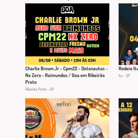
Charlie Brown Jr - Cpm22 - Detonautas -
Rodeio It
Nx Zero - Raimundos / Goa em Ribeirão
Itu - SP
Preto
Ribeirão Preto - SP