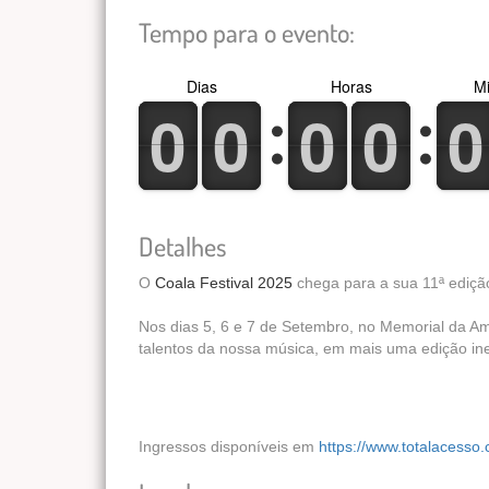
Tempo para o evento:
Dias
Horas
Mi
0
1
0
1
0
1
0
1
0
1
0
1
0
1
0
1
0
1
0
1
Detalhes
O
Coala Festival 2025
chega para a sua 11ª ediçã
Nos dias 5, 6 e 7 de Setembro, no Memorial da Am
talentos da nossa música, em mais uma edição in
Ingressos disponíveis em
https://www.totalacesso