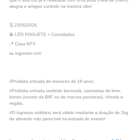
que o sold out já é realidade com uma pista cheia de zoeira,
alegria e amigos curtindo na mesma vibe!
🗓️ 23/05/2026
🎤 LÉO FOGUETE + Convidados
📍 Casa NTX
🎫 ingresse.com
//Proibida entrada de menores de 18 anos;
//Probidia entrada vestindo bermuda, camisetas de time,
bonés (exceto da B4F ou de marcas parceiras), chinelo e
regata;
//O ingresso solidário será válido mediante a doação de 1kg
de alimento não perecível na entrada do evento!