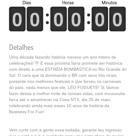
Dias
Horas
Minutos
0
1
0
1
0
1
0
1
0
1
0
1
0
1
0
1
0
1
0
1
0
1
0
1
Detalhes
Uma década fazendo história merece um ano inteiro de
celebrações! 💛 E essa próxima farra promete ser histórica
com direito a uma ESTRÉIA BOMBÁSTICA no Rio Grande do
Sul. O cara que tá dominando o BR com seus hits virais,
presente nos melhores festivais e que ferveu os carnavais
do país, nada menos que ele; LÉO FOGUETE! 🚀 Vamos
fazer dessa a melhor noite de nossas vidas, com muuuuuita
farra até o amanhecer na Casa NTX, dia 25 de maio,
celebrando ainda mais esses 10 anos de história da
Business For Fun!
Vem curtir com a gente essa noitada, garante teu ingresso