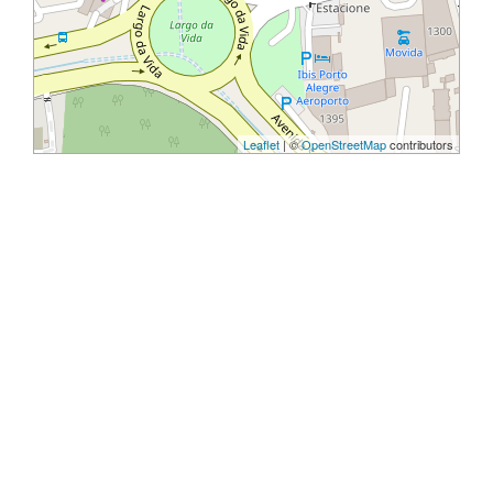
Leaflet
| ©
OpenStreetMap
contributors