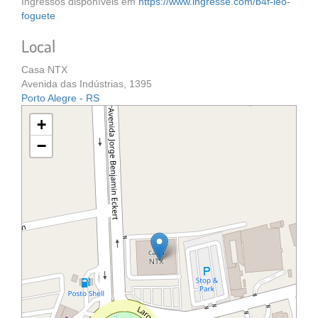
Ingressos disponíveis em
https://www.ingresse.com/b4f-leo-
foguete
Local
Casa NTX
Avenida das Indústrias, 1395
Porto Alegre - RS
+
−