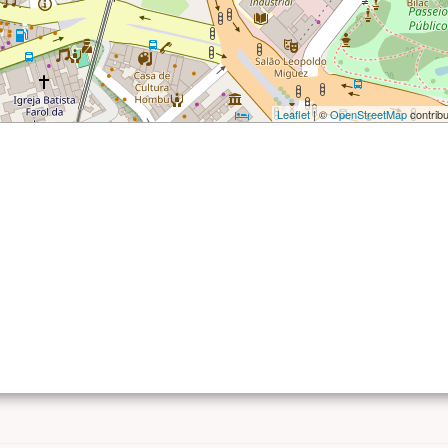
Leaflet
| ©
OpenStreetMap
contribu