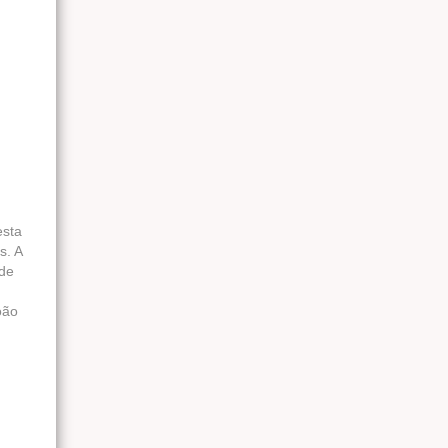
esta
s. A
 de
oão