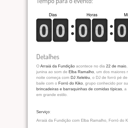
Tempo para o evento:
Dias
Horas
Mi
0
1
0
1
0
1
0
1
0
1
0
1
0
1
0
1
0
1
0
1
Detalhes
O
Arraiá da Fundição
acontece no dia
22 de maio
junina ao som de
Elba Ramalho
, um dos maiores n
noite começa com
DJ Xeleléu
, o DJ de forró pé d
baile com o
Forró do Kiko
, grupo conhecido por s
brincadeiras e barraquinhas de comidas típicas
, a
em grande estilo.
Serviço
:
Arraiá da Fundição com Elba Ramalho, Forró do K