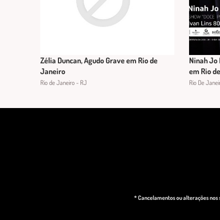
Zélia Duncan, Agudo Grave em Rio de
Ninah Jo 
Janeiro
em Rio de
Rio de Janeiro - RJ
Rio De Janei
* Cancelamentos ou alterações nos s