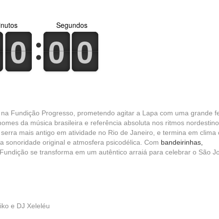
nutos
Segundos
0
1
0
1
0
1
0
1
0
1
0
1
, na Fundição Progresso, prometendo agitar a Lapa com uma grande f
omes da música brasileira e referência absoluta nos ritmos nordestino
e serra mais antigo em atividade no Rio de Janeiro, e termina em clima
ua sonoridade original e atmosfera psicodélica. Com
bandeirinhas,
 Fundição se transforma em um autêntico arraiá para celebrar o São J
iko e DJ Xeleléu