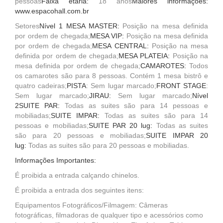
pessoas
Faixa etária:
18 anos
Maiores informações:
www.espacohall.com.br
Setores
Nível 1 MESA MASTER:
Posição na mesa definida
por ordem de chegada;
MESA VIP:
Posição na mesa definida
por ordem de chegada;
MESA CENTRAL:
Posição na mesa
definida por ordem de chegada;
MESA PLATEIA:
Posição na
mesa definida por ordem de chegada;
CAMAROTES:
Todos
os camarotes são para 8 pessoas. Contém 1 mesa bistrô e
quatro cadeiras;
PISTA
: Sem lugar marcado;
FRONT STAGE
:
Sem lugar marcado;
JIRAU:
Sem lugar marcado;
Nível
2
SUITE PAR:
Todas as suites são para 14 pessoas e
mobiliadas;
SUITE IMPAR:
Todas as suites são para 14
pessoas e mobiliadas;
SUITE PAR 20 lug:
Todas as suites
são para 20 pessoas e mobiliadas;
SUITE IMPAR 20
lug:
Todas as suites são para 20 pessoas e mobiliadas.
Informações Importantes:
É proibida a entrada calçando chinelos.
É proibida a entrada dos seguintes itens:
Equipamentos Fotográficos/Filmagem: Câmeras
fotográficas, filmadoras de qualquer tipo e acessórios como