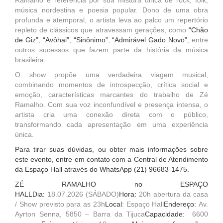
Ramalho é referência por sua mistura única de rock, folk,
música nordestina e poesia popular. Dono de uma obra
profunda e atemporal, o artista leva ao palco um repertório
repleto de clássicos que atravessam gerações, como
“Chão
de Giz”
,
“Avôhai”
,
“Sinônimo”
,
“Admirável Gado Novo”
, entre
outros sucessos que fazem parte da história da música
brasileira.
O show propõe uma verdadeira viagem musical,
combinando momentos de introspecção, crítica social e
emoção, características marcantes do trabalho de Zé
Ramalho. Com sua voz inconfundível e presença intensa, o
artista cria uma conexão direta com o público,
transformando cada apresentação em uma experiência
única.
Para tirar suas dúvidas, ou obter mais informações sobre
este evento, entre em contato com a Central de Atendimento
da Espaço Hall através do WhatsApp (21)
96683-1475
.
ZÉ RAMALHO no ESPAÇO
HALLDia:
18.07.2026 (SÁBADO)
Hora:
20h abertura da casa
/ Show previsto para as 23h
Local
: Espaço Hall
Endereço:
Av.
Ayrton Senna, 5850 – Barra da Tijuca
Capacidade:
6600