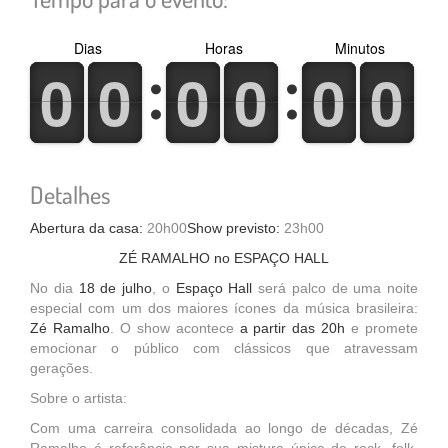
Dias
Horas
Minutos
0
1
0
1
0
1
0
1
0
1
0
1
0
1
0
1
0
1
0
1
0
1
0
1
Detalhes
Abertura da casa:
20h00
Show previsto:
23h00
ZÉ RAMALHO no ESPAÇO HALL
No dia
18 de julho
, o
Espaço Hall
será palco de uma noite
especial com um dos maiores ícones da música brasileira:
Zé Ramalho
. O show acontece
a partir das 20h
e promete
emocionar o público com clássicos que atravessam
gerações.
Sobre o artista:
Com uma carreira consolidada ao longo de décadas, Zé