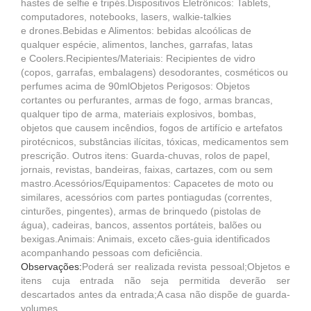
hastes de selfie e tripés.Dispositivos Eletrônicos: Tablets,
computadores, notebooks, lasers, walkie-talkies
e drones.Bebidas e Alimentos: bebidas alcoólicas de
qualquer espécie, alimentos, lanches, garrafas, latas
e Coolers.Recipientes/Materiais: Recipientes de vidro
(copos, garrafas, embalagens) desodorantes, cosméticos ou
perfumes acima de 90mlObjetos Perigosos: Objetos
cortantes ou perfurantes, armas de fogo, armas brancas,
qualquer tipo de arma, materiais explosivos, bombas,
objetos que causem incêndios, fogos de artifício e artefatos
pirotécnicos, substâncias ilícitas, tóxicas, medicamentos sem
prescrição. Outros itens: Guarda-chuvas, rolos de papel,
jornais, revistas, bandeiras, faixas, cartazes, com ou sem
mastro.Acessórios/Equipamentos: Capacetes de moto ou
similares, acessórios com partes pontiagudas (correntes,
cinturões, pingentes), armas de brinquedo (pistolas de
água), cadeiras, bancos, assentos portáteis, balões ou
bexigas.Animais: Animais, exceto cães-guia identificados
acompanhando pessoas com deficiência.
Observações:
Poderá ser realizada revista pessoal;Objetos e
itens cuja entrada não seja permitida deverão ser
descartados antes da entrada;A casa não dispõe de guarda-
volumes.