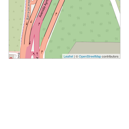
Leaflet
| ©
OpenStreetMap
contributors