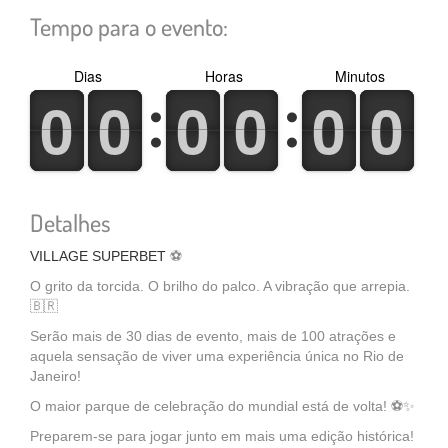
Tempo para o evento:
Dias
Horas
Minutos
0
1
0
1
0
1
0
1
0
1
0
1
0
1
0
1
0
1
0
1
0
1
0
1
Detalhes
VILLAGE SUPERBET
⚽
O grito da torcida. O brilho do palco. A vibração que arrepia.
🇧🇷
Serão mais de 30 dias de evento, mais de 100 atrações e
aquela sensação de viver uma experiência única no Rio de
Janeiro!
O maior parque de celebração do mundial está de volta! ⚽✨
Preparem-se para jogar junto em mais uma edição histórica!