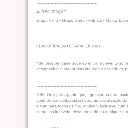
-------------------------------------------
🧩 REALIZAÇÃO:
Grupo Vibra • Grupo Onda • Fábrica • Maltas Eve
-------------------------------------------
CLASSIFICAÇÃO ETÁRIA: 18 anos
*Menores de idade poderão entrar no evento som
acompanhar o menor durante todo o período de p
-------------------------------------------
OBS: O(a) participante que ingressar na área excl
poderão ser captados(as) durante a realização do 
e som para todos os fins, anuindo, inclusive, com 
como uso indevido, desautorizado ou qualquer out