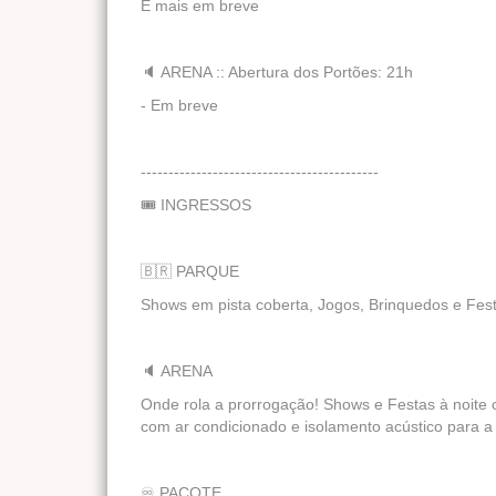
E mais em breve
🔈 ARENA :: Abertura dos Portões: 21h
- Em breve
-------------------------------------------
🎟️ INGRESSOS
🇧🇷 PARQUE
Shows em pista coberta, Jogos, Brinquedos e Festa
🔈 ARENA
Onde rola a prorrogação! Shows e Festas à noite c
com ar condicionado e isolamento acústico para a f
♾️ PACOTE