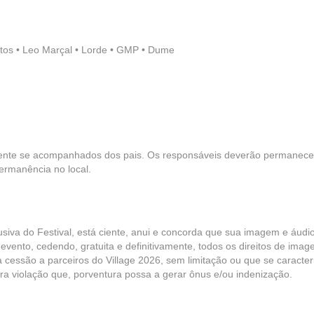
ntos • Leo Marçal • Lorde • GMP • Dume
ente se acompanhados dos pais. Os responsáveis deverão permanece
ermanência no local.
usiva do Festival, está ciente, anui e concorda que sua imagem e áudi
evento, cedendo, gratuita e definitivamente, todos os direitos de ima
a cessão a parceiros do Village 2026, sem limitação ou que se caracter
ra violação que, porventura possa a gerar ônus e/ou indenização.