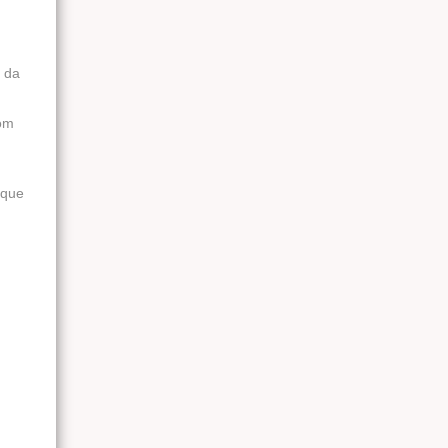
a da
com
 que