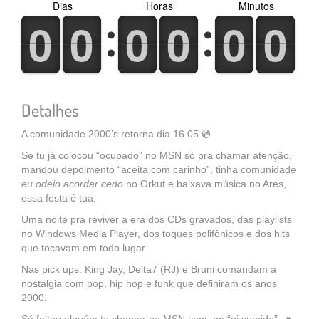
Dias
Horas
Minutos
0
1
0
1
0
1
0
1
0
1
0
1
0
1
0
1
0
1
0
1
0
1
0
1
Detalhes
A comunidade 2000’s retorna dia 16.05 💿
Se tu já colocou “ocupado” no MSN só pra chamar atenção,
mandou depoimento “aceita com carinho”, tinha comunidade
eu odeio acordar cedo
no Orkut e baixava música no Ares,
essa festa é tua.
Uma noite pra reviver a era dos CDs gravados, das playlists
no Windows Media Player, dos toques polifônicos e dos hits
que tocavam em todo lugar.
Nas pick ups: King Jay, Delta7 (RJ) e Bruni comandam a
nostalgia com pop, hip hop e funk que definiram os anos
2000.