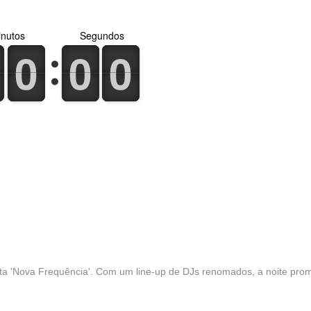
nutos
Segundos
0
1
0
1
0
1
0
1
0
1
0
1
sta 'Nova Frequência'. Com um line-up de DJs renomados, a noite pro