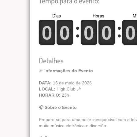
Tempo para o evento:
Dias
Horas
Mi
0
1
0
1
0
1
0
1
0
1
0
1
0
1
0
1
0
1
0
1
Detalhes
🎉
Informações do Evento
DATA:
16 de maio de 2026
LOCAL:
High Club 🎶
HORÁRIO:
23h
🎧
Sobre o Evento
Prepare-se para uma noite inesquecível com a fe
muita música eletrônica e diversão.