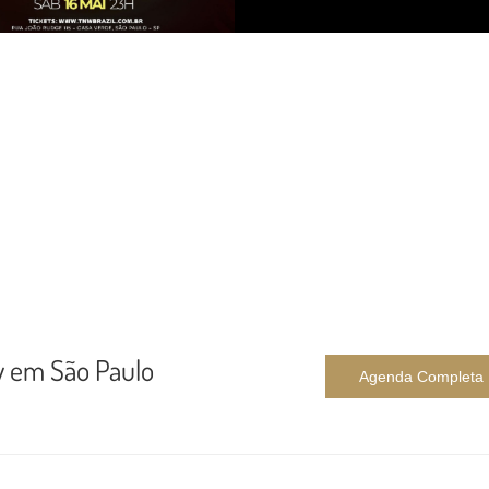
nw em São Paulo
Agenda Completa