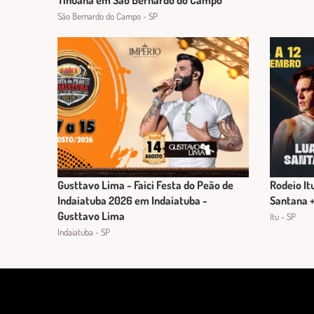
Tihuana em São Bernardo do Campo
São Bernardo do Campo - SP
Gusttavo Lima - Faici Festa do Peão de
Rodeio It
Indaiatuba 2026 em Indaiatuba -
Santana 
Gusttavo Lima
Itu - SP
Indaiatuba - SP