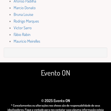
Afonso Padilha
Marcio Donato
Bruna Louise
Rodrigo Marques
Victor Sarro
Fábio Rabin
Maurício Meirelles
Evento ON
© 2025 Evento ON
* Cancelamentos ou alterações nos shows são de responsabilidade de seus
idealizadores. Fique a vontade para nos contatar caso alguma informação esteja