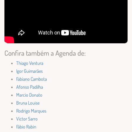
Confira também a Agenda de:
Thiago Ventura
Igor Guimarães
Fabiano Cambota
Afonso Padilha
Marcio Donato
Bruna Louise
Rodrigo Marques
Victor Sarro
Fábio Rabin