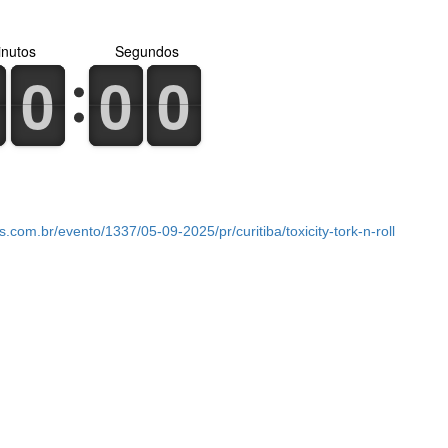
nutos
Segundos
0
1
0
1
0
1
0
1
0
1
0
1
s.com.br/evento/1337/05-09-2025/pr/curitiba/toxicity-tork-n-roll