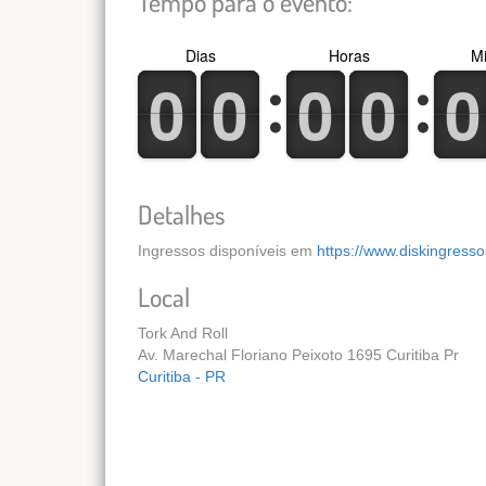
Tempo para o evento:
Dias
Horas
Mi
0
1
0
1
0
1
0
1
0
1
0
1
0
1
0
1
0
1
0
1
Detalhes
Ingressos disponíveis em
https://www.diskingresso
Local
Tork And Roll
Av. Marechal Floriano Peixoto 1695 Curitiba Pr
Curitiba - PR