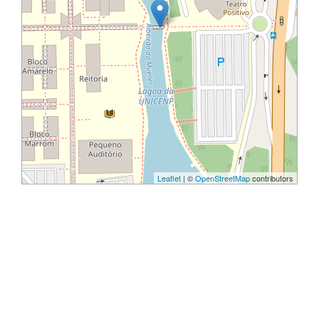
Leaflet
| ©
OpenStreetMap
contributors