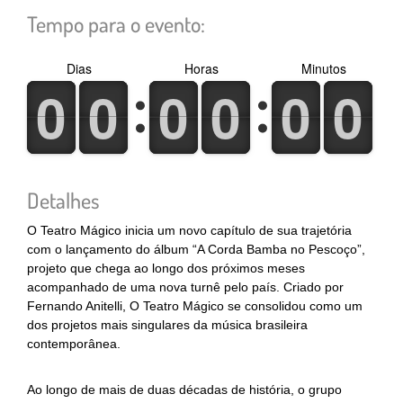
Tempo para o evento:
Dias
Horas
Minutos
0
1
0
1
0
1
0
1
0
1
0
1
0
1
0
1
0
1
0
1
0
1
0
1
Detalhes
O Teatro Mágico inicia um novo capítulo de sua trajetória
com o lançamento do álbum “A Corda Bamba no Pescoço”,
projeto que chega ao longo dos próximos meses
acompanhado de uma nova turnê pelo país. Criado por
Fernando Anitelli, O Teatro Mágico se consolidou como um
dos projetos mais singulares da música brasileira
contemporânea.
Ao longo de mais de duas décadas de história, o grupo