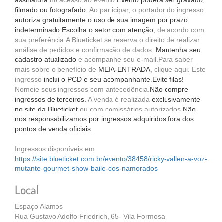
assinatura
no acesso ao evento.
Evento poderá ser gravado,
filmado ou fotografado
. Ao participar, o portador do ingresso
autoriza gratuitamente o uso de sua imagem por prazo
indeterminado
.
Escolha o setor com atenção
, de acordo com
sua preferência.A Blueticket se reserva o direito de realizar
análise de pedidos e confirmação de dados.
Mantenha seu
cadastro atualizado
e acompanhe seu e-mail.Para saber
mais sobre o benefício de
MEIA-ENTRADA
, clique aqui. Este
ingresso
inclui o PCD e seu acompanhante
.
Evite filas!
Nomeie seus ingressos com antecedência.
Não compre
ingressos de terceiros.
A venda é realizada
exclusivamente
no site da Blueticket
ou com comissários autorizados.
Não
nos responsabilizamos por ingressos adquiridos fora dos
pontos de venda oficiais.
Ingressos disponíveis em
https://site.blueticket.com.br/evento/38458/ricky-vallen-a-voz-
mutante-gourmet-show-baile-dos-namorados
Local
Espaço Alamos
Rua Gustavo Adolfo Friedrich, 65- Vila Formosa