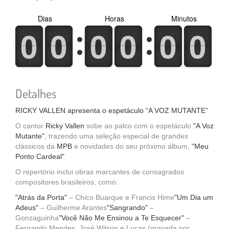
Dias
Horas
Minutos
0
1
0
1
0
1
0
1
0
1
0
1
0
1
0
1
0
1
0
1
0
1
0
1
Detalhes
RICKY VALLEN apresenta o espetáculo “A VOZ MUTANTE”
O cantor
Ricky Vallen
sobe ao palco com o espetáculo
"A Voz
Mutante"
, trazendo uma seleção especial de grandes
clássicos da
MPB
e novidades do seu próximo álbum,
"Meu
Ponto Cardeal"
.
O repertório inclui obras marcantes de consagrados
compositores brasileiros, como:
"Atrás da Porta"
– Chico Buarque e Francis Hime
"Um Dia um
Adeus"
– Guilherme Arantes
"Sangrando"
–
Gonzaguinha
"Você Não Me Ensinou a Te Esquecer"
–
Fernando Mendes, José Wilson e Lucas (gravada por