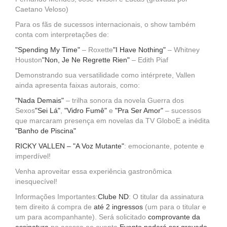
Caetano Veloso)
Para os fãs de sucessos internacionais, o show também
conta com interpretações de:
"Spending My Time"
– Roxette
"I Have Nothing"
– Whitney
Houston
"Non, Je Ne Regrette Rien"
– Edith Piaf
Demonstrando sua versatilidade como intérprete, Vallen
ainda apresenta faixas autorais, como:
"Nada Demais"
– trilha sonora da novela Guerra dos
Sexos
"Sei Lá"
,
"Vidro Fumê"
e
"Pra Ser Amor"
– sucessos
que marcaram presença em novelas da TV GloboE a inédita
"Banho de Piscina"
RICKY VALLEN – "A Voz Mutante"
: emocionante, potente e
imperdível!
Venha aproveitar essa experiência gastronômica
inesquecível!
Informações Importantes:
Clube ND
: O titular da assinatura
tem direito á compra de
até 2 ingressos
(um para o titular e
um para acompanhante). Será solicitado
comprovante da