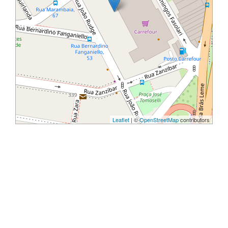
Leaflet
| ©
OpenStreetMap
contributors