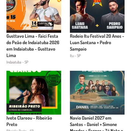
Gusttavo Lima - Faici Festa
Rodeio Itu Festival 20 Anos -
do Peão de Indaiatuba 2026
Luan Santana + Pedro
em Indaiatuba - Gusttavo
Sampaio
Lima
Itu - SP
Indaiatuba - SP
Ivete Clareou - Ribeirão
Navio Daniel 2027 em
Preto
Santos - Daniel + Simone
Mendes + Fagner + Zé Neto e