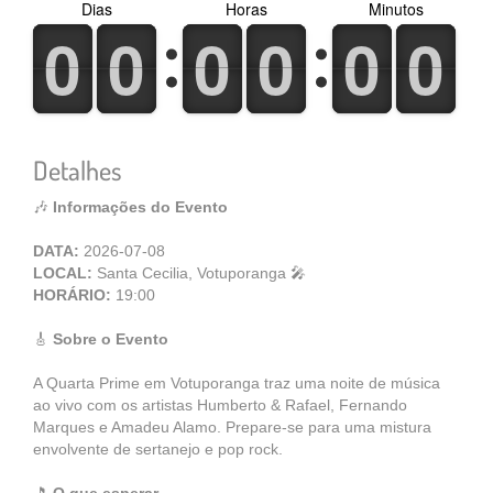
Dias
Horas
Minutos
0
1
0
1
0
1
0
1
0
1
0
1
0
1
0
1
0
1
0
1
0
1
0
1
Detalhes
🎶
Informações do Evento
DATA:
2026-07-08
LOCAL:
Santa Cecilia, Votuporanga 🎤
HORÁRIO:
19:00
🎸
Sobre o Evento
A Quarta Prime em Votuporanga traz uma noite de música
ao vivo com os artistas Humberto & Rafael, Fernando
Marques e Amadeu Alamo. Prepare-se para uma mistura
envolvente de sertanejo e pop rock.