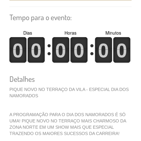
Tempo para o evento:
Dias
Horas
Minutos
0
1
0
1
0
1
0
1
0
1
0
1
0
1
0
1
0
1
0
1
0
1
0
1
Detalhes
PIQUE NOVO NO TERRAÇO DA VILA - ESPECIAL DIA DOS
NAMORADOS
A PROGRAMAÇÃO PARA O DIA DOS NAMORADOS É SÓ
UMA! PIQUE NOVO NO TERRAÇO MAIS CHARMOSO DA
ZONA NORTE EM UM SHOW MAIS QUE ESPECIAL
TRAZENDO OS MAIORES SUCESSOS DA CARREIRA!