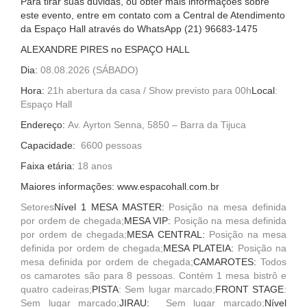
Para tirar suas dúvidas, ou obter mais informações sobre
este evento, entre em contato com a Central de Atendimento
da Espaço Hall através do WhatsApp (21)
96683-1475
ALEXANDRE PIRES no ESPAÇO HALL
Dia:
08.08.2026 (SÁBADO)
Hora:
21h abertura da casa / Show previsto para 00h
Local
:
Espaço Hall
Endereço:
Av. Ayrton Senna, 5850 – Barra da Tijuca
Capacidade:
6600 pessoas
Faixa etária:
18 anos
Maiores informações: www.espacohall.com.br
Setores
Nível 1 MESA MASTER:
Posição na mesa definida
por ordem de chegada;
MESA VIP:
Posição na mesa definida
por ordem de chegada;
MESA CENTRAL:
Posição na mesa
definida por ordem de chegada;
MESA PLATEIA:
Posição na
mesa definida por ordem de chegada;
CAMAROTES:
Todos
os camarotes são para 8 pessoas. Contém 1 mesa bistrô e
quatro cadeiras;
PISTA
: Sem lugar marcado;
FRONT STAGE
:
Sem lugar marcado;
JIRAU:
Sem lugar marcado;
Nível