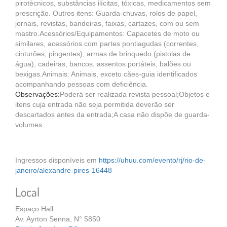
pirotécnicos, substâncias ilícitas, tóxicas, medicamentos sem
prescrição. Outros itens: Guarda-chuvas, rolos de papel,
jornais, revistas, bandeiras, faixas, cartazes, com ou sem
mastro.Acessórios/Equipamentos: Capacetes de moto ou
similares, acessórios com partes pontiagudas (correntes,
cinturões, pingentes), armas de brinquedo (pistolas de
água), cadeiras, bancos, assentos portáteis, balões ou
bexigas.Animais: Animais, exceto cães-guia identificados
acompanhando pessoas com deficiência.
Observações:
Poderá ser realizada revista pessoal;Objetos e
itens cuja entrada não seja permitida deverão ser
descartados antes da entrada;A casa não dispõe de guarda-
volumes.
Ingressos disponíveis em
https://uhuu.com/evento/rj/rio-de-
janeiro/alexandre-pires-16448
Local
Espaço Hall
Av. Ayrton Senna, N° 5850