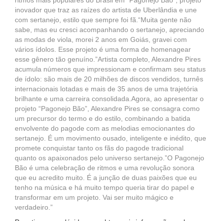
ritmos mais populares do Brasil em “Pagonejo Bão”, projeto
inovador que traz as raízes do artista de Uberlândia e une
com sertanejo, estilo que sempre foi fã.“Muita gente não
sabe, mas eu cresci acompanhando o sertanejo, apreciando
as modas de viola, morei 2 anos em Goiás, gravei com
vários ídolos. Esse projeto é uma forma de homenagear
esse gênero tão genuíno.”Artista completo, Alexandre Pires
acumula números que impressionam e confirmam seu status
de ídolo: são mais de 20 milhões de discos vendidos, turnês
internacionais lotadas e mais de 35 anos de uma trajetória
brilhante e uma carreira consolidada.Agora, ao apresentar o
projeto “Pagonejo Bão”, Alexandre Pires se consagra como
um precursor do termo e do estilo, combinando a batida
envolvente do pagode com as melodias emocionantes do
sertanejo. É um movimento ousado, inteligente e inédito, que
promete conquistar tanto os fãs do pagode tradicional
quanto os apaixonados pelo universo sertanejo.”O Pagonejo
Bão é uma celebração de ritmos e uma revolução sonora
que eu acredito muito. É a junção de duas paixões que eu
tenho na música e há muito tempo queria tirar do papel e
transformar em um projeto. Vai ser muito mágico e
verdadeiro.”