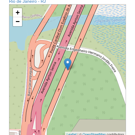
Rio de Janeiro - RJ
+
−
Leaflet
| ©
OpenStreetMap
contributors