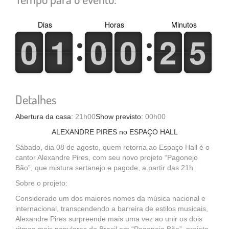
Dias
Horas
Minutos
0
0
1
1
0
0
0
0
2
2
5
5
0
0
1
1
0
0
0
0
2
2
5
5
Detalhes
Abertura da casa:
21h00
Show previsto:
00h00
ALEXANDRE PIRES no ESPAÇO HALL
Sábado, dia 08 de agosto, quem retorna ao Espaço Hall é o
cantor Alexandre Pires, com seu novo projeto “Pagonejo
Bão”, que mistura sertanejo e pagode, a partir das 21h
Sobre o projeto:
Considerado um dos maiores nomes da música nacional e
internacional, transcendendo a barreira de estilos musicais,
Alexandre Pires surpreende mais uma vez ao unir os dois