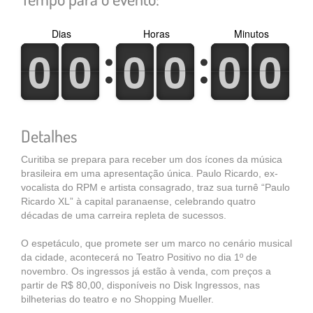
Dias
Horas
Minutos
0
1
0
1
0
1
0
1
0
1
0
1
0
1
0
1
0
1
0
1
0
1
0
1
Detalhes
Curitiba se prepara para receber um dos ícones da música
brasileira em uma apresentação única. Paulo Ricardo, ex-
vocalista do RPM e artista consagrado, traz sua turnê “Paulo
Ricardo XL” à capital paranaense, celebrando quatro
décadas de uma carreira repleta de sucessos.
O espetáculo, que promete ser um marco no cenário musical
da cidade, acontecerá no Teatro Positivo no dia 1º de
novembro. Os ingressos já estão à venda, com preços a
partir de R$ 80,00, disponíveis no Disk Ingressos, nas
bilheterias do teatro e no Shopping Mueller.