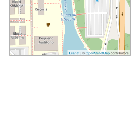
Leaflet
| ©
OpenStreetMap
contributors