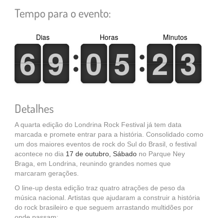
Tempo para o evento:
Dias
Horas
Minutos
6
6
9
9
0
0
5
5
2
2
3
3
6
6
9
9
0
0
5
5
2
2
3
3
Detalhes
A quarta edição do Londrina Rock Festival já tem data
marcada e promete entrar para a história. Consolidado como
um dos maiores eventos de rock do Sul do Brasil, o festival
acontece no dia
17 de outubro, Sábado
no Parque Ney
Braga, em Londrina, reunindo grandes nomes que
marcaram gerações.
O line-up desta edição traz quatro atrações de peso da
música nacional. Artistas que ajudaram a construir a história
do rock brasileiro e que seguem arrastando multidões por
onde passam: