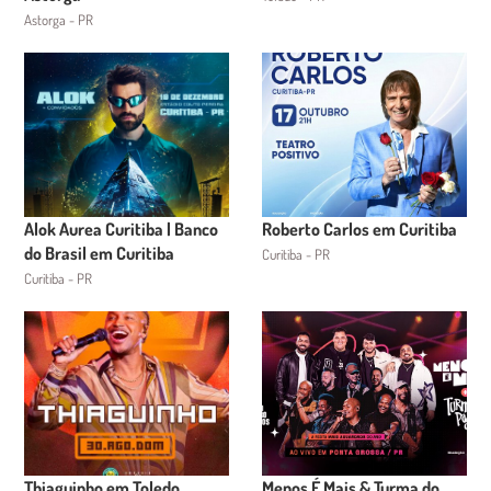
Astorga - PR
Alok Aurea Curitiba | Banco
Roberto Carlos em Curitiba
do Brasil em Curitiba
Curitiba - PR
Curitiba - PR
Thiaguinho em Toledo
Menos É Mais & Turma do