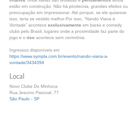
criativa
, onde ideias são testadas e
pensamentos
ainda
estão em construção. Não há pirotecnia, grandes efeitos ou
preocupação em impressionar. Até porque, se ele quisesse
isso, teria se vestido melhor.Por isso, “Nando Viana à
Vontade” acontece
exclusivamente
em bares e comedy
clubs pelo Brasil, lugares onde a proximidade faz parte do
jogo e o
riso
acontece sem cerimônia.
Ingressos disponíveis em
https://www.sympla.com.br/evento/nando-viana-a-
vontade/3434394
Local
Novo Clube Do Minhoca
Rua Jesuíno Pascoal, 77
São Paulo - SP