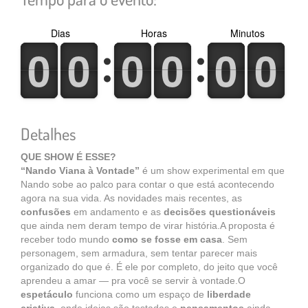
Dias
Horas
Minutos
0
1
0
1
0
1
0
1
0
1
0
1
0
1
0
1
0
1
0
1
0
1
0
1
Detalhes
QUE SHOW É ESSE?
“Nando Viana à Vontade”
é um show experimental em que
Nando sobe ao palco para contar o que está acontecendo
agora na sua vida. As novidades mais recentes, as
confusões
em andamento e as
decisões questionáveis
que ainda nem deram tempo de virar história.A proposta é
receber todo mundo
como se fosse em casa
. Sem
personagem, sem armadura, sem tentar parecer mais
organizado do que é. É ele por completo, do jeito que você
aprendeu a amar — pra você se servir à vontade.O
espetáculo
funciona como um espaço de
liberdade