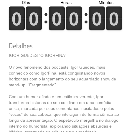
Dias
Horas
Minutos
0
1
0
1
0
1
0
1
0
1
0
1
0
1
0
1
0
1
0
1
0
1
0
1
Detalhes
IGOR GUEDES “O IGORFINA”
O novo fenômeno dos podcasts, Igor Guedes, mais
conhecido como IgorFina, está conquistando novos
horizontes com o lançamento do seu aguardado show de
stand-up, “Fragmentado”.
Com um humor afiado e um estilo irreverente, Igor
transforma histórias do seu cotidiano em uma comédia
única, marcada por seus comentários inusitados e pelas
“vozes” de sua cabeça, que interagem de forma cômica ao
longo da apresentação. O espetáculo mergulha no diálogo
interno do humorista, explorando situações absurdas e