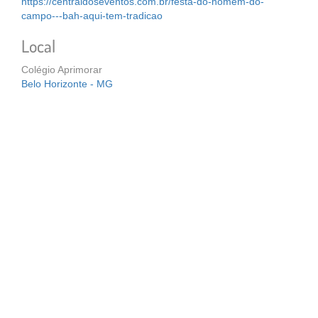
https://centraldoseventos.com.br/festa-do-homem-do-
campo---bah-aqui-tem-tradicao
Local
Colégio Aprimorar
Belo Horizonte - MG