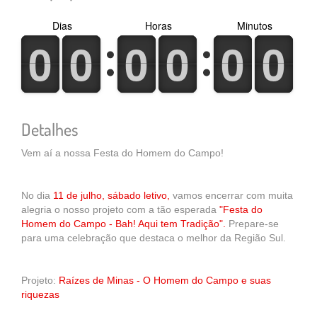
Dias
Horas
Minutos
0
1
0
1
0
1
0
1
0
1
0
1
0
1
0
1
0
1
0
1
0
1
0
1
Detalhes
Vem aí a nossa Festa do Homem do Campo!
No dia
11 de julho, sábado letivo,
vamos encerrar com muita
alegria o nosso projeto com a tão esperada
"Festa do
Homem do Campo - Bah! Aqui tem Tradição".
Prepare-se
para uma celebração que destaca o melhor da Região Sul.
Projeto:
Raízes de Minas - O Homem do Campo e suas
riquezas