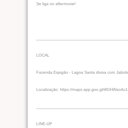
Se liga no aftermovie!
________________________________________
LOCAL
Fazenda Espigão - Lagoa Santa divisa com Jaboti
Localização: https://maps.app.goo.gl/i8GHiNso4
________________________________________
LINE-UP