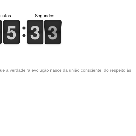
nutos
Segundos
5
5
3
3
1
5
5
3
3
1
2
2
a verdadeira evolução nasce da união consciente, do respeito às
____