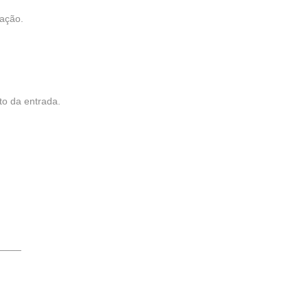
vação.
o da entrada.
____