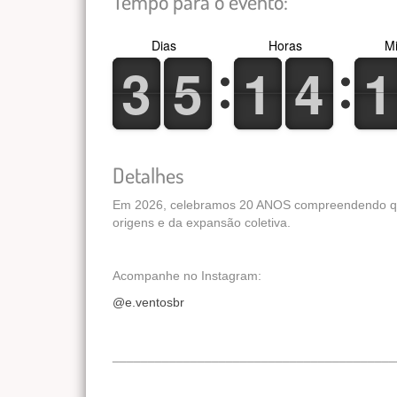
Tempo para o evento:
Dias
Horas
Mi
3
3
5
5
1
1
4
4
1
1
3
3
5
5
1
1
4
4
1
1
Detalhes
Em 2026, celebramos 20 ANOS compreendendo que 
origens e da expansão coletiva.
Acompanhe no Instagram:
@e.ventosbr
________________________________________