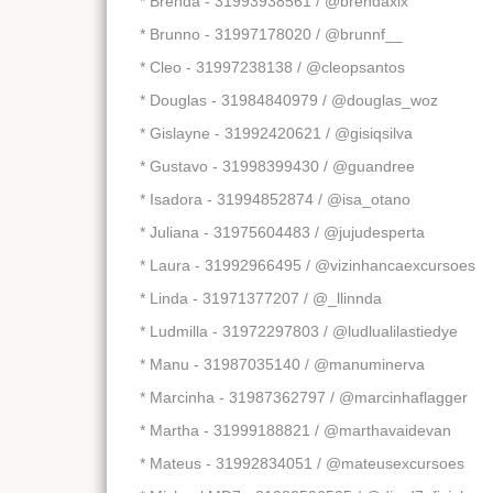
* Brenda - 31993938561 / @brendaxix
* Brunno - 31997178020 / @brunnf__
* Cleo - 31997238138 / @cleopsantos
* Douglas - 31984840979 / @douglas_woz
* Gislayne - 31992420621 / @gisiqsilva
* Gustavo - 31998399430 / @guandree
* Isadora - 31994852874 / @isa_otano
* Juliana - 31975604483 / @jujudesperta
* Laura - 31992966495 / @vizinhancaexcursoes
* Linda - 31971377207 / @_llinnda
* Ludmilla - 31972297803 / @ludlualilastiedye
* Manu - 31987035140 / @manuminerva
* Marcinha - 31987362797 / @marcinhaflagger
* Martha - 31999188821 / @marthavaidevan
* Mateus - 31992834051 / @mateusexcursoes