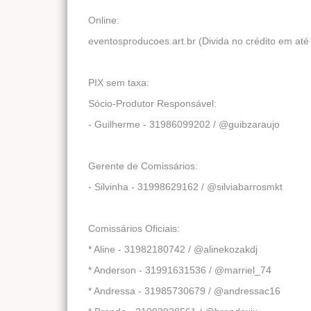
Online:
eventosproducoes.art.br (Divida no crédito em até
PIX sem taxa:
Sócio-Produtor Responsável:
- Guilherme - 31986099202 / @guibzaraujo
Gerente de Comissários:
- Silvinha - 31998629162 / @silviabarrosmkt
Comissários Oficiais:
* Aline - 31982180742 / @alinekozakdj
* Anderson - 31991631536 / @marriel_74
* Andressa - 31985730679 / @andressac16