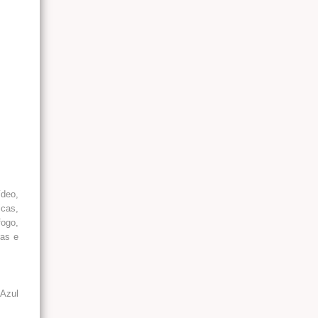
ídeo,
icas,
fogo,
ras e
oAzul