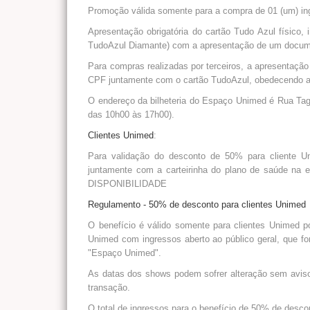
Promoção válida somente para a compra de 01 (um) ing
Apresentação obrigatória do cartão Tudo Azul físico,
TudoAzul Diamante) com a apresentação de um docume
Para compras realizadas por terceiros, a apresentação
CPF juntamente com o cartão TudoAzul, obedecendo as
O endereço da bilheteria do Espaço Unimed é Rua Tag
das 10h00 às 17h00).
Clientes Unimed
:
Para validação do desconto de 50% para cliente U
juntamente com a carteirinha do plano de saúde na 
DISPONIBILIDADE
Regulamento - 50% de desconto para clientes Unimed
O benefício é válido somente para clientes Unimed p
Unimed com ingressos aberto ao público geral, que f
"Espaço Unimed".
As datas dos shows podem sofrer alteração sem aviso p
transação.
O total de ingressos para o benefício de 50% de desco