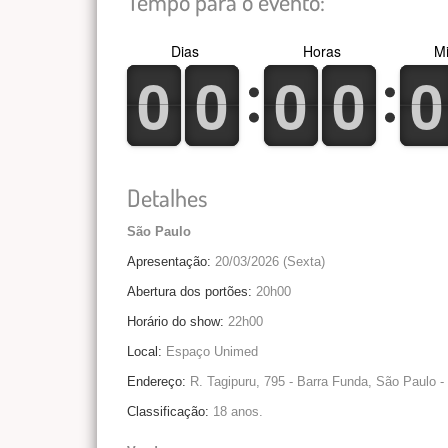
Tempo para o evento:
Dias
Horas
Mi
0
1
0
1
0
1
0
1
0
1
0
1
0
1
0
1
0
1
0
1
Detalhes
São Paulo
Apresentação:
20/03/2026 (Sexta)
Abertura dos portões:
20h00
Horário do show:
22h00
Local:
Espaço Unimed
Endereço:
R. Tagipuru, 795 - Barra Funda, São Paulo -
Classificação:
18 anos.