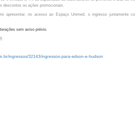
os descontos ou ações promocionais.
rio apresentar, no acesso ao Espaço Unimed, o ingresso juntamente c
terações sem aviso prévio.
D)
om.br/ingressos/32143/ingressos-para-edson-e-hudson