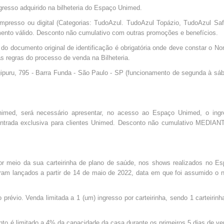
resso adquirido na bilheteria do Espaço Unimed.
 impresso ou digital (Categorias: TudoAzul. TudoAzul Topázio, TudoAzul Saf
nto válido. Desconto não cumulativo com outras promoções e benefícios.
 do documento original de identificação é obrigatória onde deve constar o N
 regras do processo de venda na Bilheteria.
ipuru, 795 - Barra Funda - São Paulo - SP (funcionamento de segunda à sá
nimed, será necessário apresentar, no acesso ao Espaço Unimed, o ingr
entrada exclusiva para clientes Unimed. Desconto não cumulativo MEDIA
or meio da sua carteirinha de plano de saúde, nos shows realizados no E
oram lançados a partir de 14 de maio de 2022, data em que foi assumido o
révio. Venda limitada a 1 (um) ingresso por carteirinha, sendo 1 carteirinh
nto é limitado a 4% da capacidade da casa durante os primeiros 5 dias de v