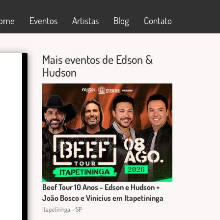
ome
Eventos
Artistas
Blog
Contato
Mais eventos de Edson &
Hudson
Beef Tour 10 Anos - Edson e Hudson +
João Bosco e Vinícius em Itapetininga
Itapetininga - SP