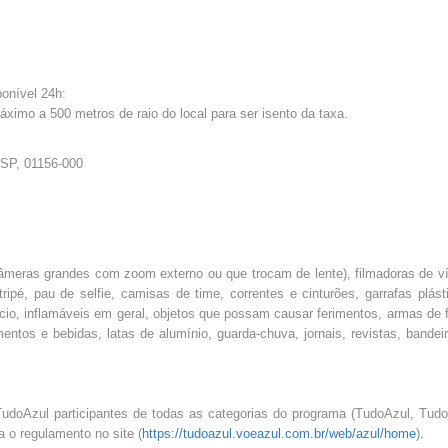
ponível 24h:
áximo a 500 metros de raio do local para ser isento da taxa.
 SP, 01156-000
(câmeras grandes com zoom externo ou que trocam de lente), filmadoras de v
ripé, pau de selfie, camisas de time, correntes e cinturões, garrafas plást
fício, inflamáveis em geral, objetos que possam causar ferimentos, armas de 
entos e bebidas, latas de alumínio, guarda-chuva, jornais, revistas, bandei
TudoAzul participantes de todas as categorias do programa (TudoAzul, Tud
 o regulamento no site (
https://tudoazul.voeazul.com.br/web/azul/home
).