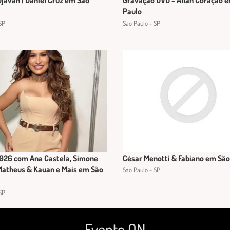
Djavan | Daniel Cruz em São
Gravação DVD - Allan Coração 
Paulo
SP
Sao Paulo - SP
2026 com Ana Castela, Simone
César Menotti & Fabiano em São
Matheus & Kauan e Mais em São
São Paulo - SP
SP
Evento ON