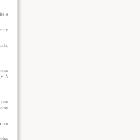
ira e
ome e
bado,
esso
NTE À
spaço
 nome
a por
endas