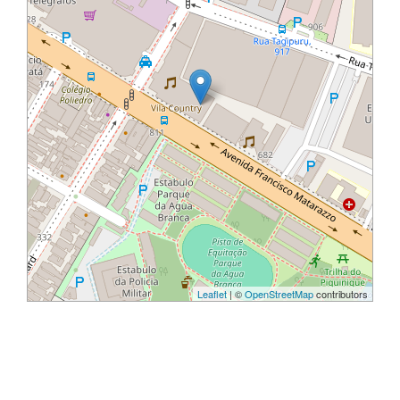
Leaflet
| ©
OpenStreetMap
contributors