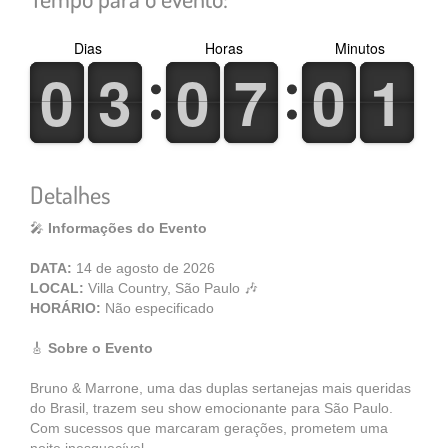
Dias
Horas
Minutos
0
0
3
3
0
0
7
7
0
0
1
1
0
0
3
3
0
0
7
7
0
0
1
1
Detalhes
🎤
Informações do Evento
DATA:
14 de agosto de 2026
LOCAL:
Villa Country, São Paulo 🎶
HORÁRIO:
Não especificado
🎸
Sobre o Evento
Bruno & Marrone, uma das duplas sertanejas mais queridas
do Brasil, trazem seu show emocionante para São Paulo.
Com sucessos que marcaram gerações, prometem uma