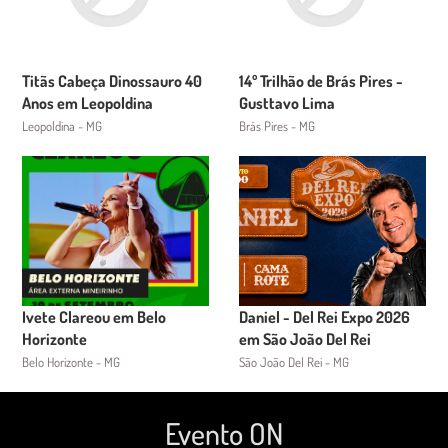
Titãs Cabeça Dinossauro 40
14º Trilhão de Brás Pires -
Anos em Leopoldina
Gusttavo Lima
Leopoldina - MG
Brás Pires - MG
Ivete Clareou em Belo
Daniel - Del Rei Expo 2026
Horizonte
em São João Del Rei
Belo Horizonte - MG
São João Del Rei - MG
Evento ON