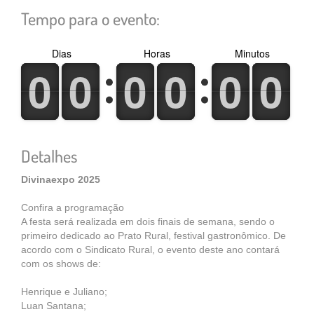
Tempo para o evento:
Dias
Horas
Minutos
0
1
0
1
0
1
0
1
0
1
0
1
0
1
0
1
0
1
0
1
0
1
0
1
Detalhes
Divinaexpo 2025
Confira a programação
A festa será realizada em dois finais de semana, sendo o
primeiro dedicado ao Prato Rural, festival gastronômico. De
acordo com o Sindicato Rural, o evento deste ano contará
com os shows de:
Henrique e Juliano;
Luan Santana;