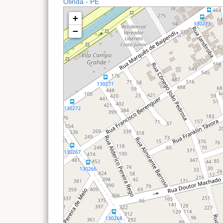
Olinda - PE
+
−