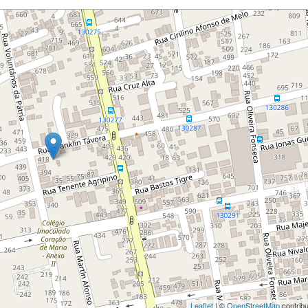
Leaflet
| ©
OpenStreetMap
contribu