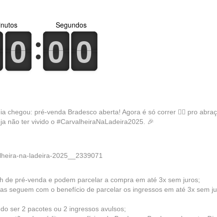
nutos
Segundos
0
1
0
1
0
1
0
1
0
1
0
1
a chegou: pré-venda Bradesco aberta! Agora é só correr 🏃‍♂️ pro abraç
ja não ter vivido o #CarvalheiraNaLadeira2025. 🎉
alheira-na-ladeira-2025__2339071
h de pré-venda e podem parcelar a compra em até 3x sem juros;
mas seguem com o benefício de parcelar os ingressos em até 3x sem j
do ser 2 pacotes ou 2 ingressos avulsos;