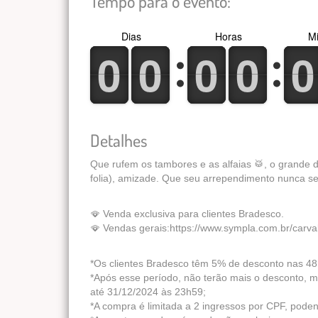
Tempo para o evento:
Dias
Horas
Mi
0
1
0
1
0
1
0
1
0
1
0
1
0
1
0
1
0
1
0
1
Detalhes
Que rufem os tambores e as alfaias 🥁, o grande di
folia), amizade. Que seu arrependimento nunca se
🪭 Venda exclusiva para clientes Bradesco.
🪭 Vendas gerais:https://www.sympla.com.br/carv
*Os clientes Bradesco têm 5% de desconto nas 48
*Após esse período, não terão mais o desconto, 
até 31/12/2024 às 23h59;
*A compra é limitada a 2 ingressos por CPF, poden