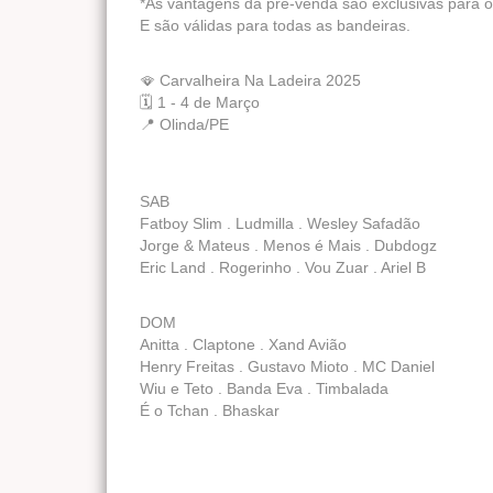
*As vantagens da pré-venda são exclusivas para os
E são válidas para todas as bandeiras.
🪭 Carvalheira Na Ladeira 2025
🗓️ 1 - 4 de Março
📍 Olinda/PE
SAB
Fatboy Slim . Ludmilla . Wesley Safadão
Jorge & Mateus . Menos é Mais . Dubdogz
Eric Land . Rogerinho . Vou Zuar . Ariel B
DOM
Anitta . Claptone . Xand Avião
Henry Freitas . Gustavo Mioto . MC Daniel
Wiu e Teto . Banda Eva . Timbalada
É o Tchan . Bhaskar