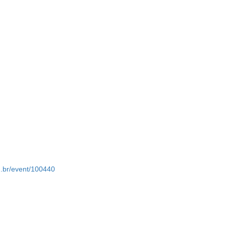
m.br/event/100440