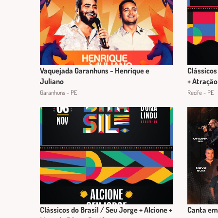
Vaquejada Garanhuns - Henrique e
Clássicos
Juliano
+ Atração
Garanhuns - PE
Recife - PE
Clássicos do Brasil / Seu Jorge + Alcione +
Canta em