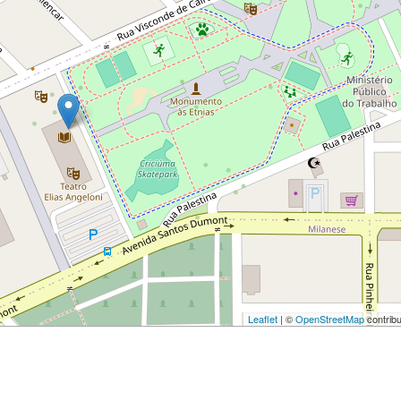
Leaflet
| ©
OpenStreetMap
contribu