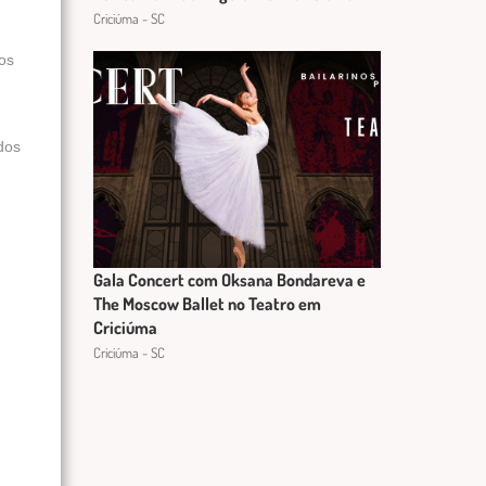
Criciúma - SC
dos
idos
Gala Concert com Oksana Bondareva e
The Moscow Ballet no Teatro em
Criciúma
Criciúma - SC