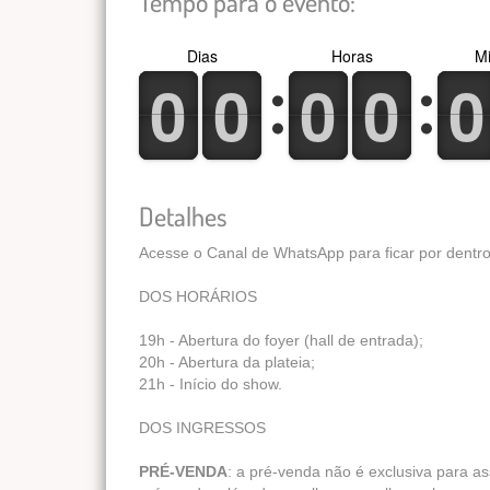
Tempo para o evento:
Dias
Horas
Mi
0
1
0
1
0
1
0
1
0
1
0
1
0
1
0
1
0
1
0
1
Detalhes
Acesse o Canal de WhatsApp para ficar por dentr
DOS HORÁRIOS
19h - Abertura do foyer (hall de entrada);
20h - Abertura da plateia;
21h - Início do show.
DOS INGRESSOS
PRÉ-VENDA
: a pré-venda não é exclusiva para a