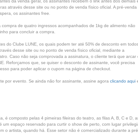
antes da venda geral, os assinantes recebem o link antes dos demais 
s através desse site ou no ponto de venda físico oficial. A pré-venda
spera, os assinantes free.
a compra de quatro ingressos acompanhados de 1kg de alimento não
rinho para concluir a compra.
antes do Clube LUNE, os quais podem ter até 50% de desconto em todo
vés desse site ou no ponto de venda físico oficial, mediante a
atro. Caso não seja comprovada a assinatura, o cliente terá que arcar
UNE. Reforçamos que, se quiser o desconto de assinante, você precisa
gresso para poder aplicar o cupom na página de checkout.
te por evento. Se ainda não for assinante, assine agora
clicando aqui
a, é composto pelas 4 pimeiras fileiras do teatro, as filas A, B, C e D, a
 um espaço reservado para curtir o show de perto, com lugar privileg
m o artista, quando há. Esse setor não é comercializado durante a pré