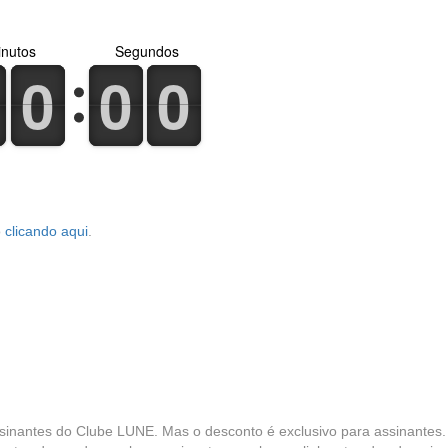
nutos
Segundos
0
1
0
1
0
1
0
1
0
1
0
1
o
clicando aqui
.
ssinantes do Clube LUNE. Mas o desconto é exclusivo para assinantes