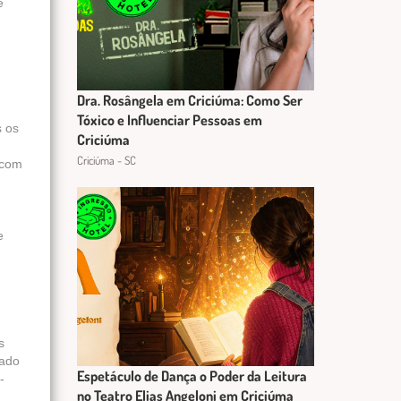
e
Dra. Rosângela em Criciúma: Como Ser
Tóxico e Influenciar Pessoas em
s os
Criciúma
Criciúma - SC
 com
e
s
iado
Espetáculo de Dança o Poder da Leitura
-
no Teatro Elias Angeloni em Criciúma