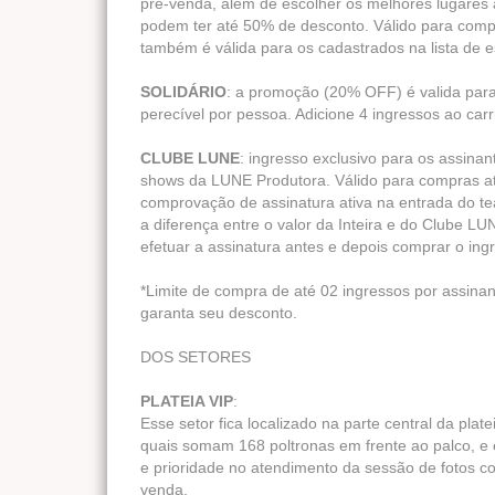
pré-venda, além de escolher os melhores lugares 
podem ter até 50% de desconto. Válido para compra
também é válida para os cadastrados na lista de e
SOLIDÁRIO
: a promoção (20% OFF) é valida par
perecível por pessoa. Adicione 4 ingressos ao car
CLUBE LUNE
: ingresso exclusivo para os assin
shows da LUNE Produtora. Válido para compras atra
comprovação de assinatura ativa na entrada do te
a diferença entre o valor da Inteira e do Clube L
efetuar a assinatura antes e depois comprar o in
*Limite de compra de até 02 ingressos por assinan
garanta seu desconto.
DOS SETORES
PLATEIA VIP
:
Esse setor fica localizado na parte central da platei
quais somam 168 poltronas em frente ao palco, e é
e prioridade no atendimento da sessão de fotos co
venda.