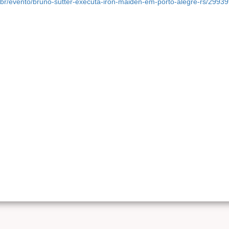
br/evento/bruno-sutter-executa-iron-maiden-em-porto-alegre-rs/2993