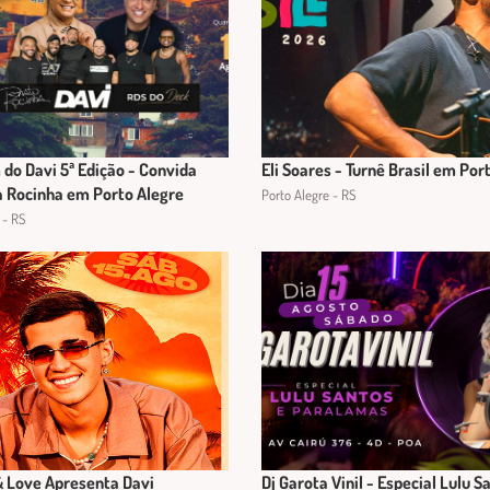
do Davi 5ª Edição - Convida
Eli Soares - Turnê Brasil em Por
 Rocinha em Porto Alegre
Porto Alegre - RS
 - RS
& Love Apresenta Davi
Dj Garota Vinil - Especial Lulu S