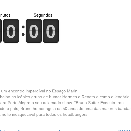
nutos
Segundos
0
1
0
1
0
1
0
1
0
1
0
1
m um encontro imperdível no Espaço Marin.
abalho no icônico grupo de humor Hermes e Renato e como o lendário
para Porto Alegre o seu aclamado show: "Bruno Sutter Executa Iron
ando o país, Bruno homenageia os 50 anos de uma das maiores banda
noite inesquecível para todos os headbangers.