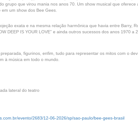
 do grupo que virou mania nos anos 70. Um show musical que oferece 
nte em um show dos Bee Gees.
rojeção exata e na mesma relação harmônica que havia entre Barry, R
W DEEP IS YOUR LOVE” e ainda outros sucessos dos anos 1970 a 
preparada, figurinos, enfim, tudo para representar os mitos com o dev
tam à música em todo o mundo.
ada lateral do teatro
os.com.br/evento/2683/12-06-2026/sp/sao-paulo/bee-gees-brasil