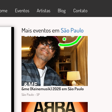
ome
Eventos
Artistas
Blog
Contato
Mais eventos em
São Paulo
&me (Keinemusik) 2026 em São Paulo
São Paulo - SP