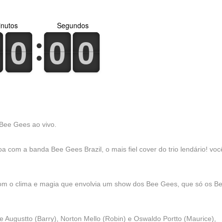
nutos
Segundos
0
1
0
1
0
1
0
1
0
1
0
1
 Bee Gees ao vivo.
 com a banda Bee Gees Brazil, o mais fiel cover do trio lendário! você
om o clima e magia que envolvia um show dos Bee Gees, que só os B
 Augustto (Barry), Norton Mello (Robin) e Oswaldo Portto (Maurice),