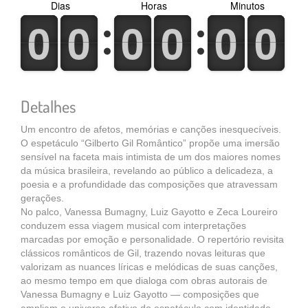
Dias
Horas
Minutos
0
1
0
1
0
1
0
1
0
1
0
1
0
1
0
1
0
1
0
1
0
1
0
1
Detalhes
Um encontro de afetos, memórias e canções inesquecíveis.
O espetáculo “Gilberto Gil Romântico” propõe uma imersão
sensível na faceta mais intimista de um dos maiores nomes
da música brasileira, revelando ao público a delicadeza, a
poesia e a profundidade das composições que atravessam
gerações.
No palco, Vanessa Bumagny, Luiz Gayotto e Zeca Loureiro
conduzem essa viagem musical com interpretações
marcadas por emoção e personalidade. O repertório revisita
clássicos românticos de Gil, trazendo novas leituras que
valorizam as nuances líricas e melódicas de suas canções,
ao mesmo tempo em que dialoga com obras autorais de
Vanessa Bumagny e Luiz Gayotto — composições que