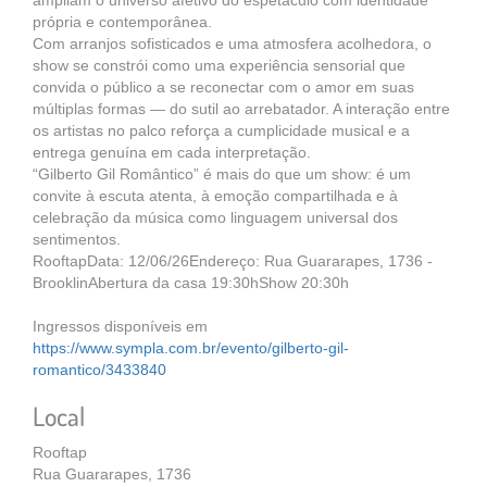
ampliam o universo afetivo do espetáculo com identidade
própria e contemporânea.
Com arranjos sofisticados e uma atmosfera acolhedora, o
show se constrói como uma experiência sensorial que
convida o público a se reconectar com o amor em suas
múltiplas formas — do sutil ao arrebatador. A interação entre
os artistas no palco reforça a cumplicidade musical e a
entrega genuína em cada interpretação.
“Gilberto Gil Romântico” é mais do que um show: é um
convite à escuta atenta, à emoção compartilhada e à
celebração da música como linguagem universal dos
sentimentos.
RooftapData: 12/06/26Endereço: Rua Guararapes, 1736 -
BrooklinAbertura da casa 19:30hShow 20:30h
Ingressos disponíveis em
https://www.sympla.com.br/evento/gilberto-gil-
romantico/3433840
Local
Rooftap
Rua Guararapes, 1736